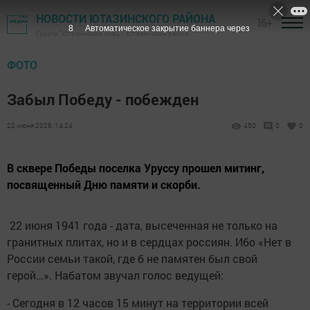
НОВОСТИ ЮТАЗИНСКОГО РАЙОНА
16+
7
Автоматическое закрытие баннера через
Газета "Ютазинская новь" - Ютазинский район
ФОТО
Забыл Победу - побежден
22 июня 2026, 14:24
450
0
0
В сквере Победы поселка Уруссу прошел митинг,
посвященный Дню памяти и скорби.
22 июня 1941 года - дата, высеченная не только на
гранитных плитах, но и в сердцах россиян. Ибо «Нет в
России семьи такой, где б не памятен был свой
герой…». Набатом звучал голос ведущей:
- Сегодня в 12 часов 15 минут на территории всей