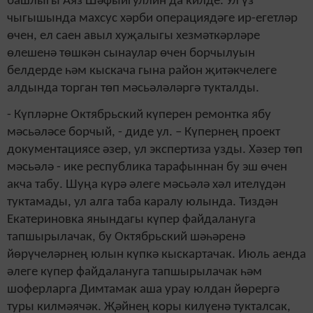
башлыгы Аяз Шәфыйгуллин да килде. Ул үз
чыгышында махсус хәрби операциядәге ир-егетләр
өчен, ел саен авыл хуҗалыгы хезмәткәрләре
өлешенә төшкән сынаулар өчен борчылуын
белдерде һәм кыскача гына район җитәкчелеге
алдында торган төп мәсьәләләргә тукталды.
- Күпләрне Октябрьский күперен ремонтка ябу
мәсьәләсе борчый, - диде ул. – Күпернең проект
документациясе әзер, ул экспертиза узды. Хәзер төп
мәсьәлә - ике республика тарафыннан бу эш өчен
акча табу. Шуңа күрә әлеге мәсьәлә хәл ителүдән
туктамады, ул алга таба каралу юлында. Тиздән
Екатериновка янындагы күпер файдалануга
тапшырылачак, бу Октябрьский шәһәренә
йөрүчеләрнең юлын күпкә кыскартачак. Июль аенда
әлеге күпер файдалануга тапшырылачак һәм
шоферларга Димтамак аша урау юлдан йөрергә
туры килмәячәк. Җәйнең коры килүенә тукталсак,