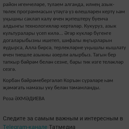
район игенчеләре, тулаем алганда, илнең азык-
төлек программасын үтәүгә үз өлешләрен кертү һәм
уңышны саклап калу өчен җитештерү буенча
алдынгы технологияләр кертәләр. Кукуруз, азык
культуралары үсеп килә... Әгәр күкләр бүгенге
догаларыбызны ишетеп, шифалы яңгырларын
яудырса, Алла бирсә, терлекләрне уңышлы кышлату
өчен тиешле азыкны әзерли алырбыз. Тагын бер
тапкыр бәйрәм белән сезне, бары тик изге теләкләр
сезгә.
Корбан бәйрәмебергәләп Коръән сүрәләре һәм
җәмәгать намазы уку белән тәмамланды.
Роза ӘХМӘДИЕВА
Следите за самым важным и интересным в
Telegram-канале
Татмедиа