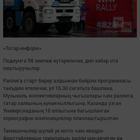
«Татар-информ»
Подиумга 98 экипаж күтәреләчәк, дип хәбәр итә
оештыручылар.
Раллига старт бирер алдыннан бәйрәм программасы
тәкъдим ителәчәк, ул 16.30 сәгатьтә башлана.
Музыкаль коллективларның чыгышлары һәм раллига,
татар халкының кунакчыллыгына, Казанда узган
Универсиаданың 10 еллыгына багышланган
хореографик композицияләр планлаштырылган.
Тамашачылар шулай ук мото- һәм квадро-
фристайлерның трюкларын, ралли шәһәрчеген дә