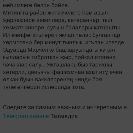
мөһимлеге белән бәйле.
Митингта район җитәкчелеге һәм авыл
җирлекләре вәкилләре, ветераннар, тыл
хезмәтчәннәре, сугыш балалары катнашты.
Ил мәнфәгатьләрен яклап һәлак булганнар
хөрмәтенә бер минут тынлык игълан ителде.
Эдуарда Марченко башкаруындагы күңел
кылларын тибрәткән җыр, һәйкәл итәгенә
чәчәкләр салу... Якташларыбыз тарихны
хәтерли, дөньяны фашизмнан азат итү өчен
өлкән буын вәкилләренең нинди бәя
түләгәннәрен исләрендә тота.
Следите за самым важным и интересным в
Telegram-канале
Татмедиа