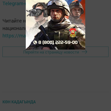
Telegram-канале
Татмедиа
Читайте новости Татарстана в
национальном мессенджере MАХ:
https://max.ru/tatmedia
Перейти на страницу новости
КӨН КАДАГЫНДА