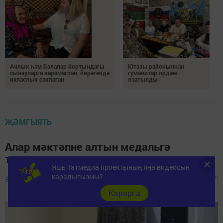
Ачлык һәм Балалар йортындагы
Ютазы районыннан
сынауларга карамастан, йөрәгендә
гуманитар ярдәм
ихласлык саклаган
озатылды
ҖӘМГЫЯТЬ
Алар мәктәпне алтын медальгә
тәмамлады
Яшь Татмедиа проектының яңа видеосын
карадыгызмы?
admin,
26 июнь 2023 - 10:29
307
0
0
Карарга