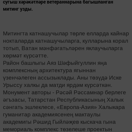
сугыш хәрәкәтләре ветераннарына багышланган
митинг узды.
Митингта катнашучылар төрле елларда кайнар
нокталарда катнашучыларга, кулларына корал
тотып, Ватан мәнфәгатьләрен яклаучыларга
хөрмәт күрсәтте.
Район башлыгы Аяз Шәфыйгуллин яңа
комплексның архитектура ягыннан
үзенчәлеген ассызыклады. Аны төзүдә Иске
Урыссу халкы да матди ярдәм күрсәткән.
Монумент авторы - Рәсәй Рәссамнар берлеге
әгъзасы, Татарстан Республикасының Халык
сәнгать эшлеклесе, «Европа-Азия» Халыкара
гуманитар академиясенең мактаулы
академигы Рәшид Гыйләҗев кыскача гына
мемориаль комплекс төзелеше проектын