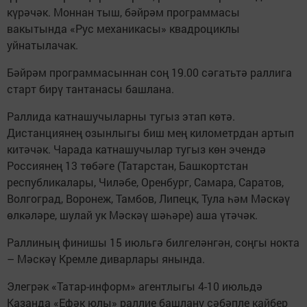
күрәчәк. Моннан тыш, бәйрәм программасы
вакытында «Рус механикасы» квадроциклы
уйнатылачак.
Бәйрәм программасыннан соң 19.00 сәгатьтә раллига
старт бирү тантанасы башлана.
Раллида катнашучыларны тугыз этап көтә.
Дистанциянең озынлыгы биш мең километрдан артып
китәчәк. Чарада катнашучылар тугыз көн эчендә
Россиянең 13 төбәге (Татарстан, Башкортстан
республикалары, Чиләбе, Оренбург, Самара, Саратов,
Волгоград, Воронеж, Тамбов, Липецк, Тула һәм Мәскәү
өлкәләре, шулай ук Мәскәү шәһәре) аша үтәчәк.
Раллиның финишы 15 июльгә билгеләнгән, соңгы нокта
– Мәскәү Кремле диварлары янында.
Элегрәк «Татар-информ» агентлыгы 4-10 июльдә
Казанда «Ефәк юлы» раллие башлану сәбәпле кайбер