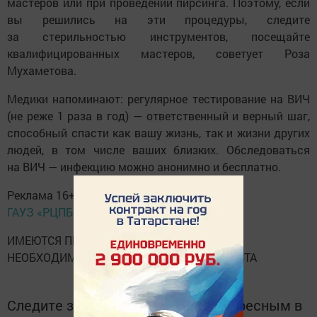
мастеров или при проведении пирсинга. Поэтому, если
вы решились на эти процедуры, следите
за стерильностью инструментов, посещайте
квалифицированных мастеров, советует Роза
Мухаметова.
Медики напоминают: регулярное тестирование на ВИЧ
(не реже 1 раза в год) — ответственный и верный шаг,
способный спасти как вашу жизнь, так и жизни других
людей, в том числе ваших близких. Обследоваться
на ВИЧ — инфекцию можно анонимно и бесплатно.
Реклама 16+
ГАУЗ «РЦПБ СПИД и ИЗ МЗ РТ»
ИМЕЮТСЯ ПРОТИВОПОКАЗАНИЯ.
НЕОБХОДИМА КОНСУЛЬТАЦИЯ СПЕЦИАЛИСТА
Следите за самым важным и интересным в