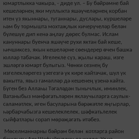
юмартлыкка чакыра, - диде ул. – Бу бәйрәмне бай
кешеләрнең яки муллыкта яшәүчеләрнең корбан
итен үз якыннары, туганнары, дуслары, күршеләре
һәм бу тормышта мохтаҗлык кичерүчеләр белән
бүлешүе дип кенә аңлау дөрес булмас. Ислам
кануннары буенча яшәүче рухи яктан бай кеше,
һичшиксез, якын кешеләрне сөендерер өчен башка
юллар табачак. Игелекле сүз, җылы караш, изге
эшләргә юмарт булыгыз. Чөнки сезнең бу
изгелекләрегез үзегезгә үк кире кайтачак, шул ук
вакытта, явыз гамәлләр дә кешенең үзенә кайта.
Бүген без Аллаһы Тәгаләдән тынычлык, иминлек,
Ватаныбыз мәнфәгатьләрен яклаучыларга саулык-
сәламәтлек, иген басуларына бәрәкәтле яңгырлар,
һәрбарчабызга кешелеклелек, шәфкатьлелек
сыйфатлары сорап мөрәҗәгать итәбез.
Мөселманнарны бәйрәм белән котларга район