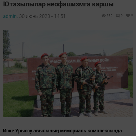
Ютазылылар неофашизмга каршы
admin,
30 июнь 2023 - 14:51
395
0
0
Иске Урыссу авылының мемориаль комплексында