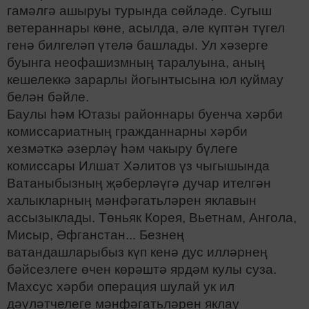
гамәлгә ашыруы турында сөйләде. Сугыш
ветераннары көне, асылда, әле күптән түгел
генә билгеләп үтелә башлады. Ул хәзерге
буынга неофашизмның таралуына, аның
кешелеккә зарарлы йогынтысына юл куймау
белән бәйле.
Баулы һәм Ютазы районнары буенча хәрби
комиссариатның гражданнарны хәрби
хезмәткә әзерләү һәм чакыру бүлеге
комиссары Илшат Хәлитов үз чыгышында
Ватаныбызның җәберләүгә дучар ителгән
халыкларның мәнфәгатьләрен яклавын
ассызыклады. Төньяк Корея, Вьетнам, Ангола,
Мисыр, Әфганстан... Безнең
ватандашларыбыз күп кенә дус илләрнең
бәйсезлеге өчен көрәштә ярдәм кулы суза.
Махсус хәрби операция шулай ук ил
дәүләтчелеге мәнфәгатьләрен яклау