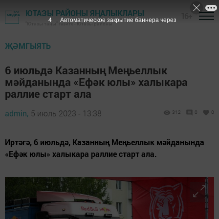
ЮТАЗЫ РАЙОНЫ ЯҢАЛЫКЛАРЫ
16+
3
Автоматическое закрытие баннера через
"Ютазы таңы" гәзите - Ютазы районы
ҖӘМГЫЯТЬ
6 июльдә Казанның Меңьеллык
мәйданында «Ефәк юлы» халыкара
раллие старт ала
admin,
5 июль 2023 - 13:38
312
0
0
Иртәгә, 6 июльдә, Казанның Меңьеллык мәйданында
«Ефәк юлы» халыкара раллие старт ала.