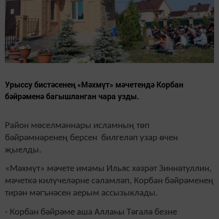
Урыссу бистәсенең «Мәхмүт» мәчетендә Корбан
бәйрәменә багышланган чара узды.
Район мөселманнары исламның төп
бәйрәмнәренең берсен билгеләп узар өчен
җыелды.
«Мәхмүт» мәчете имамы Ильяс хәзрәт Зиннәтуллин,
мәчеткә килүчеләрне сәламләп, Корбан бәйрәменең
тирән мәгънәсен аерым ассызыклады.
- Корбан бәйрәме аша Аллаһы Тәгалә безне