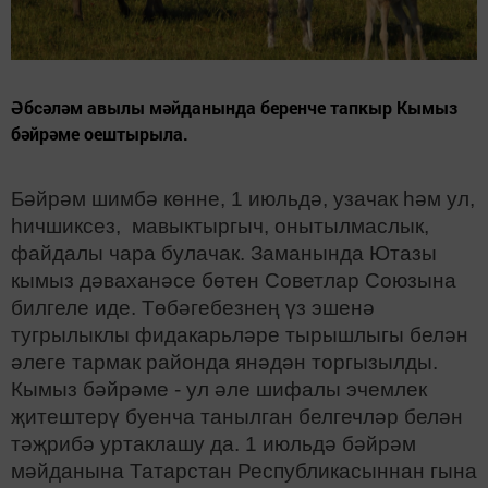
Әбсәләм авылы мәйданында беренче тапкыр Кымыз
бәйрәме оештырыла.
Бәйрәм шимбә көнне, 1 июльдә, узачак һәм ул,
һичшиксез, мавыктыргыч, онытылмаслык,
файдалы чара булачак. Заманында Ютазы
кымыз дәваханәсе бөтен Советлар Союзына
билгеле иде. Төбәгебезнең үз эшенә
тугрылыклы фидакарьләре тырышлыгы белән
әлеге тармак районда янәдән торгызылды.
Кымыз бәйрәме - ул әле шифалы эчемлек
җитештерү буенча танылган белгечләр белән
тәҗрибә уртаклашу да. 1 июльдә бәйрәм
мәйданына Татарстан Республикасыннан гына