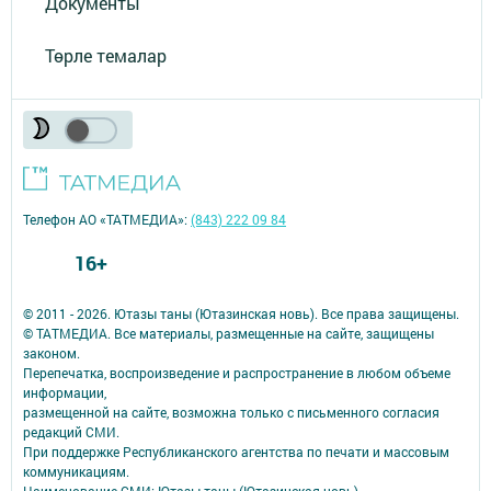
Документы
Төрле темалар
Телефон АО «ТАТМЕДИА»:
(843) 222 09 84
16+
© 2011 - 2026. Ютазы таны (Ютазинская новь). Все права защищены.
© ТАТМЕДИА. Все материалы, размещенные на сайте, защищены
законом.
Перепечатка, воспроизведение и распространение в любом объеме
информации,
размещенной на сайте, возможна только с письменного согласия
редакций СМИ.
При поддержке Республиканского агентства по печати и массовым
коммуникациям.