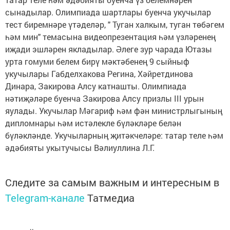
сынадылар. Олимпиада шартлары буенча укучылар
тест биремнәре үтәделәр, " Туган халкым, туган төбәгем
һәм мин" темасына видеопрезентация һәм үзләренең
иҗади эшләрен якладылар. Әлеге зур чарада Ютазы
урта гомуми белем бирү мәктәбенең 9 сыйныф
укучылары Габделхакова Регина, Хәйретдинова
Динара, Закирова Алсу катнашты. Олимпиада
нәтиҗәләре буенча Закирова Алсу призлы III урын
яулады. Укучылар Мәгариф һәм фән министрлыгының
дипломнары һәм истәлекле бүләкләре белән
бүләкләнде. Укучыларның җитәкчеләре: татар теле һәм
әдәбияты укытучысы Вәлиуллина Л.Г.
Следите за самым важным и интересным в
Telegram-канале
Татмедиа