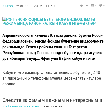
автор,
28 апрель 2015 - 11:50
787
0
0
Апрельнең соңгы көнендә Ютазы районы буенча Россия
федерациясенең Пенсия фонды бүлегендә видеоэлемтә
режимында Ютазы районы халкын Татарстан
Республикасының Пенсия фонды бүлеге идарә итүчесе
урынбасары Эдуард Яфас улы Вафин кабул итәчәк.
Кабул итүгә язылырга теләгән кешеләр бүлекнең 2-40-
14 яисә 2-40-15 телефоны буенча мөрәҗәгать итүләре
сорала.
Следите за самым важным и интересным в