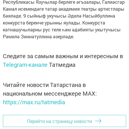
Республикасы Язучылар берлеге әгъзалары, Галиәсгар
Камал исемендәге татар академия театры артистлары
бәяләде. 9 сыйныф укучысы Әдилә Насыйбуллина
конкурста беренче урынны яулады. Конкурста
катнашучыларны рус теле һәм әдәбияты укытучысы
Рәмилә Зиннәтуллина әзерләде.
Следите за самым важным и интересным в
Telegram-канале
Татмедиа
Читайте новости Татарстана в
национальном мессенджере MАХ:
https://max.ru/tatmedia
Перейти на страницу новости