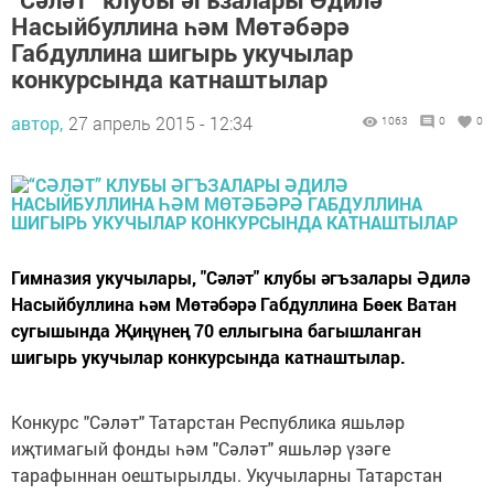
Насыйбуллина һәм Мөтәбәрә
Габдуллина шигырь укучылар
конкурсында катнаштылар
автор,
27 апрель 2015 - 12:34
1063
0
0
Гимназия укучылары, "Сәләт" клубы әгъзалары Әдилә
Насыйбуллина һәм Мөтәбәрә Габдуллина Бөек Ватан
сугышында Җиңүнең 70 еллыгына багышланган
шигырь укучылар конкурсында катнаштылар.
Конкурс "Сәләт" Татарстан Республика яшьләр
иҗтимагый фонды һәм "Сәләт" яшьләр үзәге
тарафыннан оештырылды. Укучыларны Татарстан