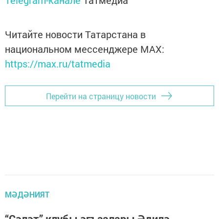
Telegram-канале
Татмедиа
Читайте новости Татарстана в
национальном мессенджере MАХ:
https://max.ru/tatmedia
Перейти на страницу новости
МӘДӘНИЯТ
“Сәләт” клубы әгъзалары Әдилә