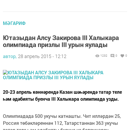
МӘГАРИФ
Ютазыдан Алсу Закирова III Халыкара
олимпиада призлы III урын яулады
автор,
28 апрель 2015 - 12:12
1232
0
0
20-23 апрель көннәрендә Казан шәһәрендә татар теле
һәм әдәбияты буенча III Халыкара олимпиада узды.
Олимпиадада 500 укучы катнашты. Чит илләрдән 25,
Россия төбәкләреннән 112, Татарстаннан 363 укучы
татар теле һәм әдәбияты буенча үз белемнәрен