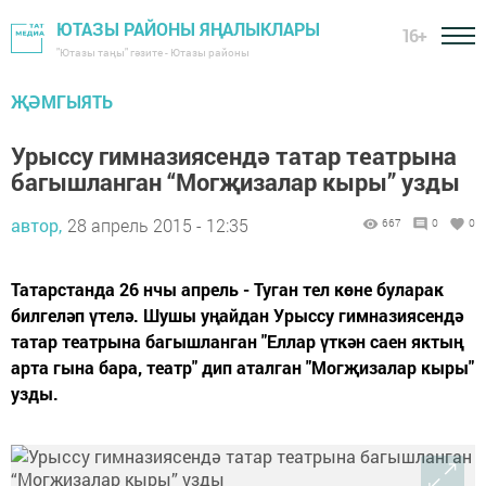
ЮТАЗЫ РАЙОНЫ ЯҢАЛЫКЛАРЫ
16+
"Ютазы таңы" гәзите - Ютазы районы
ҖӘМГЫЯТЬ
Урыссу гимназиясендә татар театрына
багышланган “Могҗизалар кыры” узды
автор,
28 апрель 2015 - 12:35
667
0
0
Татарстанда 26 нчы апрель - Туган тел көне буларак
билгеләп үтелә. Шушы уңайдан Урыссу гимназиясендә
татар театрына багышланган "Еллар үткән саен яктың
арта гына бара, театр" дип аталган "Могҗизалар кыры"
узды.