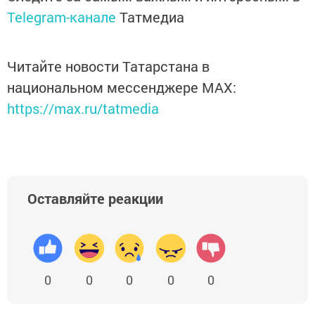
Telegram-канале
Татмедиа
Читайте новости Татарстана в
национальном мессенджере MАХ:
https://max.ru/tatmedia
Оставляйте реакции
0
0
0
0
0