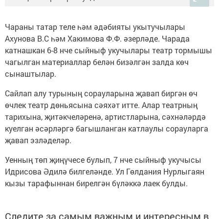
Чараны татар теле һәм әдәбияты укытучылары
Ахунова В.С һәм Хакимова Ф.Ф. әзерләде. Чарада
катнашкан 6-8 нче сыйныф укучылары театр тормышы
чагылган материаллар белән бизәлгән залда көч
сынаштылар.
Сайлап алу турының сорауларына җавап биргән өч
өчлек театр дөньясына сәяхәт итте. Алар театрның
тарихына, җитәкчеләренә, артистларына, сәхнәләрдә
куелган әсәрләргә багышланган катлаулы сорауларга
җавап эзләделәр.
Уенның төп җиңүчесе булып, 7 нче сыйныф укучысы
Идрисова Әдилә билгеләнде. Ул Гөлдания Нурлыгаян
кызы тарафыннан бирелгән бүләккә лаек булды.
Следите за самым важным и интересным в