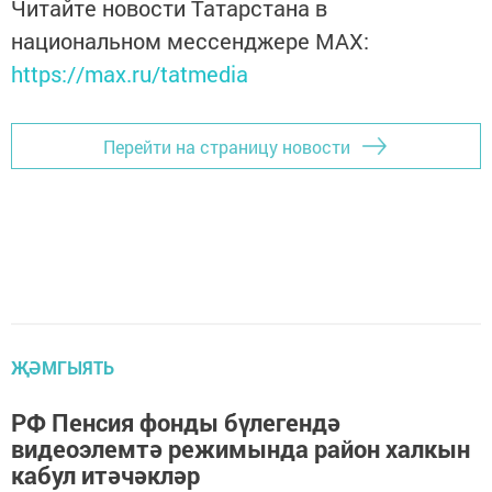
Читайте новости Татарстана в
национальном мессенджере MАХ:
https://max.ru/tatmedia
Перейти на страницу новости
ҖӘМГЫЯТЬ
РФ Пенсия фонды бүлегендә
видеоэлемтә режимында район халкын
кабул итәчәкләр