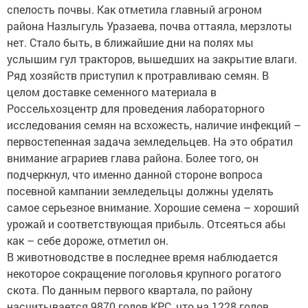
спелость почвы. Как отметила главный агроном
района Назлыгуль Уразаева, почва оттаяла, мерзлоты
нет. Стало быть, в ближайшие дни на полях мы
услышим гул тракторов, вышедших на закрытие влаги.
Ряд хозяйств приступил к протравливаю семян. В
целом доставке семенного материала в
Россельхозцентр для проведения лабораторного
исследования семян на всхожесть, наличие инфекций –
первостепенная задача земледельцев. На это обратил
внимание аграриев глава района. Более того, он
подчеркнул, что именно данной стороне вопроса
посевной кампании земледельцы должны уделять
самое серьезное внимание. Хорошие семена – хороший
урожай и соответствующая прибыль. Отсеяться абы
как – себе дороже, отметил он.
В животноводстве в последнее время наблюдается
некоторое сокращение поголовья крупного рогатого
скота. По данным первого квартала, по району
насчитывается 9870 голов КРС, что на 1228 голов