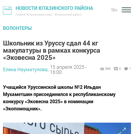
НОВОСТИ ЮТАЗИНСКОГО РАЙОНА
16+
Газета "Ютазинская новь" - Ютазинский район
ВОЛОНТЕРЫ
Школьник из Уруссу сдал 44 кг
макулатуры в рамках конкурса
«Эковесна 2025»
15 апреля 2025 -
Елена Науматулова,
595
0
1
16:00
Учащийся Уруссинской школы №2 Ильдан
Мухаметшин присоединился к республиканскому
конкурсу «Эковесна 2025» в номинации
«Экопомощник».