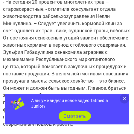
- На сегодня 20 процентов многолетних трав –
старовозрастные, - отметила консультант отдела
животноводства райсельхозуправления Нелли
Миннуллина. – Следует увеличить кормовой клин за
счет однолетних трав - вики, суданской травы, бобовых.
От состояния сенокосных угодий зависит обеспечение
животных кормами в период стойлового содержания.
Зульфия Гибадуллина ознакомила аграриев с
механизмами Республиканского маркетингового
центра, который помогает в закупочных процедурах и
поставке продукции. В целом лейтмотивом совещания
прозвучала мысль: сельское хозяйство – это бизнес.
Он может и должен быть выгодным. Главное, браться
за него с умом. Схема прошлых лет «вырастить и
А вы уже видели новое видео Tatmedia
продать» сегодня не работает. Необходимы
Junior?
финансовые планы, грамотный севооборот,
Cмотреть
продуктивный скот… Нужна дальновидность и
современный подход к работе.