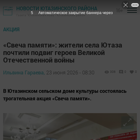
НОВОСТИ ЮТАЗИНСКОГО РАЙОНА
16+
3
Автоматическое закрытие баннера через
Газета "Ютазинская новь" - Ютазинский район
АКЦИЯ
«Свеча памяти»: жители села Ютаза
почтили подвиг героев Великой
Отечественной войны
Ильвина Гараева,
23 июня 2026 - 08:30
306
0
0
В Ютазинском сельском доме культуры состоялась
трогательная акция «Свеча памяти».