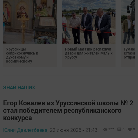
Уруссинцы
Новый магазин распахнул
Гуманит
соприкоснулись к
двери для жителей Малых
Ютазинс
духовному и
Уруссу
отправи
космическому
ЗНАЙ НАШИХ
Егор Ковалев из Уруссинской школы № 2
стал победителем республиканского
конкурса
Юлия Давлетбаева,
22 июня 2026 - 21:43
277
0
0