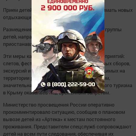
Прием детей: детские лагеря не могут принимать новых
отдыхающих.
Размещение детей: любые организованные группы
детей, направляющиеся на мероприятия,
приостанавливают свое пребывание.
Эти меры касаются широкого спектра мероприятий:
слетов, фестивалей, спортивно-тренировочных сборов,
экскурсий и им подобных программ, проводимых на
территории республики Крым. Таким образом,
значительная часть организованного детского туризма
в Крыму оказалась под временным запретом.
Министерство просвещения России оперативно
прокомментировало ситуацию, сообщив о плановом
вывозе детей из «Артека» к местам постоянного
проживания. Представители спецслужб сопровождают
детей на всем пути следования, обеспечивая их