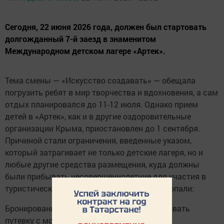
Сегодня, 22 июня 2026 года, должен был стартовать
долгожданный 7-й заезд в знаменитом
Международном детском лагере «Артек».
Тема смены — «Искусство создавать» — обещала
погрузить ребят в мир творчества и вдохновения, а сам
отдых планировался до 11-12 июля. Однако прием
детей в «Артек», как и в другие оздоровительные
организации Крыма, приостановлен до 1 сентября.
Причиной стали ограничения, введенные указом,
который затрагивает не только детские лагеря, но и
любые другие средства размещения, куда должны
были прибывать несовершеннолетние для участия в
туристических мероприятиях. Под запрет попали:
Бронирование мест: невозможно забронировать
путевку с момента вступления указа в силу.