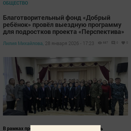
ОБЩЕСТВО
Благотворительный фонд «Добрый
ребёнок» провёл выездную программу
для подростков проекта «Перспектива»
Лилия Михайлова,
28 января 2026 - 17:23
687
0
0
В рамках проекта «Перспектива» состоялась