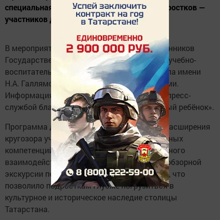
специальная выездная программа для подростков —
участников данной инициативы.
В мероприятии приняли участие 29 воспитанников
Государственного казенного специального учебно-
воспитательного учреждения закрытого типа имени
Н.А. Галлямова вместе со своими педагогами.
Информация об этом была предоставлена пресс-
службой благотворительного фонда «Добрый ребёнок».
Программа дня была составлена с целью расширения
кругозора участников, развития их социальных
компетенций и укрепления навыков командного
взаимодействия. Мероприятие началось с обзорной
экскурсии по историческому центру Казани, что
позволило подросткам глубже погрузиться в
культурное и историческое наследие столицы
Татарстана.