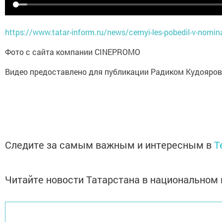
https://www.tatar-inform.ru/news/cernyi-les-pobedil-v-nominac
Фото с сайта компании CINEPROMO
Видео предоставлено для публикации Радиком Кудояро
Следите за самым важным и интересным в
T
Читайте новости Татарстана в национально