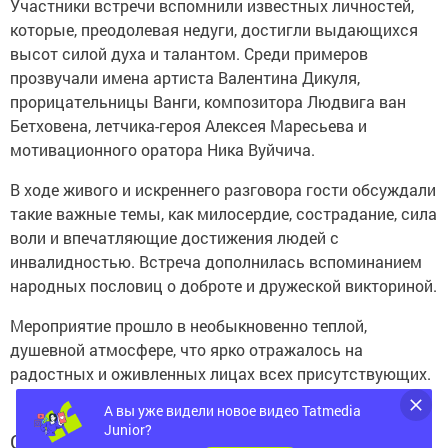
Участники встречи вспомнили известных личностей,
которые, преодолевая недуги, достигли выдающихся
высот силой духа и талантом. Среди примеров
прозвучали имена артиста Валентина Дикуля,
прорицательницы Ванги, композитора Людвига ван
Бетховена, летчика-героя Алексея Маресьева и
мотивационного оратора Ника Вуйчича.
В ходе живого и искреннего разговора гости обсуждали
такие важные темы, как милосердие, сострадание, сила
воли и впечатляющие достижения людей с
инвалидностью. Встреча дополнилась вспоминанием
народных пословиц о доброте и дружеской викториной.
Мероприятие прошло в необыкновенно теплой,
душевной атмосфере, что ярко отражалось на
радостных и оживленных лицах всех присутствующих.
А вы уже видели новое видео Tatmedia
Junior?
Следите за самым важным и интересным в