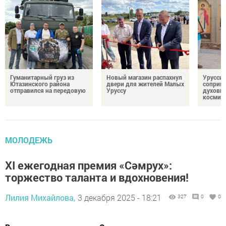
Гуманитарный груз из
Новый магазин распахнул
Урусси
Ютазинского района
двери для жителей Малых
соприко
отправился на передовую
Уруссу
духовн
космич
МОЛОДЕЖЬ
XI ежегодная премия «Сәмрух»:
торжество таланта и вдохновения!
Лилия Михайлова,
3 декабря 2025 - 18:21
327
0
0