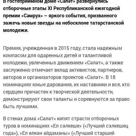
В гостеприимном доме «Сәләт» развернулись
отборочные этапы XI Республиканской ежегодной
премии «Сәмрух» – яркого события, призванного
зажечь новые звезды на небосклоне татарстанской
молодежи.
Премия, учрежденная в 2015 году, стала надежным
компасом для одаренных детей и талантливой
молодежи, увлеченных движением «Сәләт», а также
заслуженно отмечает вклад активистов, партнеров,
авторов и организаторов проектов «Сәләт». В 18
номинациях юные дарования, их наставники и все, кто
сердцем причастен к творческой деятельности,
демонстрируют свои таланты и соревнуются за право
быть лучшими.
В стенах дома «Сәләт» кипят страсти отборочных
туров в номинациях «Ел сәлкеше» («Лучший сэлкешец
года»), «Ел өлкән әйдаманы» («Лучший старший