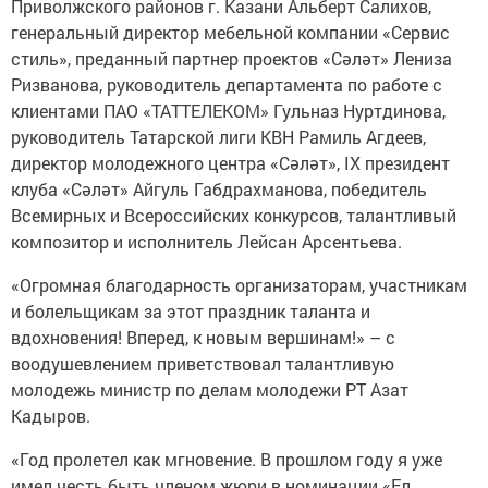
Приволжского районов г. Казани Альберт Салихов,
генеральный директор мебельной компании «Сервис
стиль», преданный партнер проектов «Сәләт» Лениза
Ризванова, руководитель департамента по работе с
клиентами ПАО «ТАТТЕЛЕКОМ» Гульназ Нуртдинова,
руководитель Татарской лиги КВН Рамиль Агдеев,
директор молодежного центра «Сәләт», IX президент
клуба «Сәләт» Айгуль Габдрахманова, победитель
Всемирных и Всероссийских конкурсов, талантливый
композитор и исполнитель Лейсан Арсентьева.
«Огромная благодарность организаторам, участникам
и болельщикам за этот праздник таланта и
вдохновения! Вперед, к новым вершинам!» – с
воодушевлением приветствовал талантливую
молодежь министр по делам молодежи РТ Азат
Кадыров.
«Год пролетел как мгновение. В прошлом году я уже
имел честь быть членом жюри в номинации «Ел