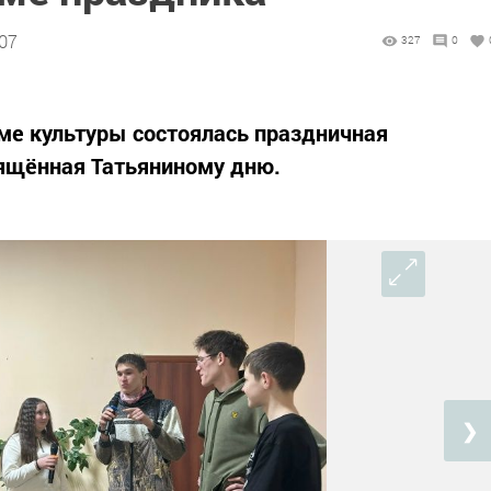
:07
327
0
ме культуры состоялась праздничная
вящённая Татьяниному дню.
❯