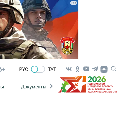
6+
РУС
ТАТ
ты
Документы
Патриотизм
Антитерро