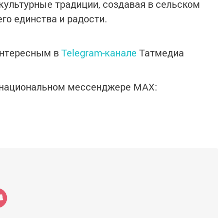
 культурные традиции, создавая в сельском
о единства и радости.
интересным в
Telegram-канале
Татмедиа
в национальном мессенджере MАХ: