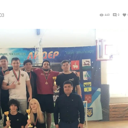
03
443
0