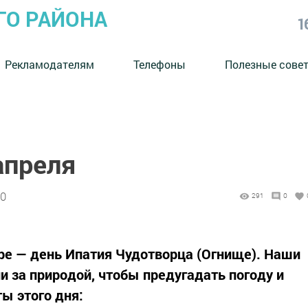
ГО РАЙОНА
1
Рекламодателям
Телефоны
Полезные сове
апреля
10
291
0
ре — день Ипатия Чудотворца (Огнище). Наши
 за природой, чтобы предугадать погоду и
ы этого дня: