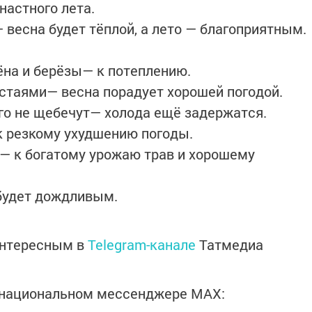
астного лета.
 весна будет тёплой, а лето — благоприятным.
ёна и берёзы— к потеплению.
стаями— весна порадует хорошей погодой.
го не щебечут— холода ещё задержатся.
 резкому ухудшению погоды.
— к богатому урожаю трав и хорошему
будет дождливым.
интересным в
Telegram-канале
Татмедиа
в национальном мессенджере MАХ: