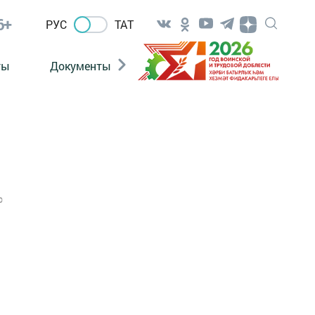
6+
РУС
ТАТ
ты
Документы
Патриотизм
Антитерро
0