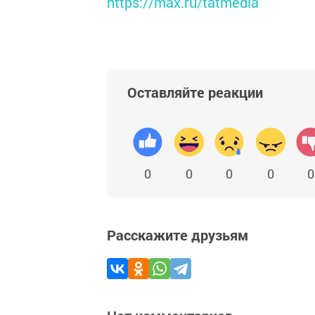
https://max.ru/tatmedia
Оставляйте реакции
0
0
0
0
0
Расскажите друзьям