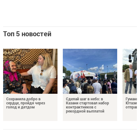
Топ 5 новостей
Сохранила добро в
Сделай шаг в небо: в
Гуманит
сердце, пройдя через
Казани стартовал набор
Ютазинс
голод и детдом
контрактников с
отправи
рекордной выплатой