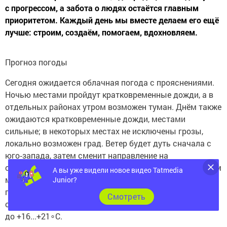
с прогрессом, а забота о людях остаётся главным
приоритетом. Каждый день мы вместе делаем его ещё
лучше: строим, создаём, помогаем, вдохновляем.
Прогноз погоды
Сегодня ожидается облачная погода с прояснениями.
Ночью местами пройдут кратковременные дожди, а в
отдельных районах утром возможен туман. Днём также
ожидаются кратковременные дожди, местами
сильные; в некоторых местах не исключены грозы,
локально возможен град. Ветер будет дуть сначала с
юго‑запада, затем сменит направление на
северо‑западное, его скорость составит 5–10 м/с, днём
А вы уже видели новое видео Tatmedia
местами возможны кратковременные усиления с
Junior?
порывами до 15–18 м/с. Температура воздуха ночью
Cмотреть
ожидается в пределах от +6 до +11∘C, днём потеплеет
до +16...+21∘C.