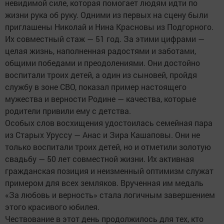
невидимой силе, которая помогает людям идти по
жизни рука об руку. Одними из первых на сцену были
приглашены Николай и Нина Красновы из Подгорного.
Их совместный стаж — 51 год. За этими цифрами —
целая жизнь, наполненная радостями и заботами,
общими победами и преодолениями. Они достойно
воспитали троих детей, а один из сыновей, пройдя
службу в зоне СВО, показал пример настоящего
мужества и верности Родине — качества, которые
родители привили ему с детства.
Особых слов восхищения удостоилась семейная пара
из Старых Уруссу — Анас и Зира Кашаповы. Они не
только воспитали троих детей, но и отметили золотую
свадьбу — 50 лет совместной жизни. Их активная
гражданская позиция и неизменный оптимизм служат
примером для всех земляков. Врученная им медаль
«За любовь и верность» стала логичным завершением
этого красивого юбилея.
Чествование в этот день продолжилось для тех, кто