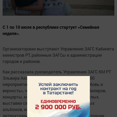
С 1 по 10 июля в республике стартует «Семейная
неделя».
Организаторами выступают Управление ЗАГС Кабинета
министров РТ, районные ЗАГСы и администрации
городов и районов.
Как рассказала руководитель Управления ЗАГС КМ РТ
Эльвира Ахметова, запланировано свыше 700
мероприятий: вручение 120 медалей «За любовь и
верность», чествование супружеских пар-юбиляров,
концерты, мастер-классы для детей и взрослых,
выставки свадебных фотографий и семейных
альбомов, конкурсы рисунков на асфальте,
литературные чтения, торжественные регистрации