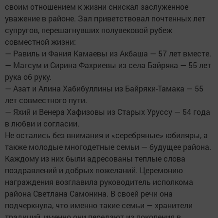
своим отношением к жизни снискал заслуженное
уважение в районе. Зал приветствовал почтенных лет
супругов, перешагнувших полувековой рубеж
совместной жизни:
— Равиль и Фания Камаевы из Акбаша — 57 лет вместе.
— Магсум и Сирина Фахриевы из села Байряка — 55 лет
рука об руку.
— Азат и Алина Хабибуллины из Байряки-Тамака — 55
лет совместного пути.
— Яхий и Венера Хафизовы из Старых Уруссу — 54 года
в любви и согласии.
Не остались без внимания и «серебряные» юбиляры, а
также молодые многодетные семьи — будущее района.
Каждому из них были адресованы теплые слова
поздравлений и добрых пожеланий. Церемонию
награждения возглавила руководитель исполкома
района Светлана Самонина. В своей речи она
подчеркнула, что именно такие семьи — хранители
традиций, именно они передают из поколения в