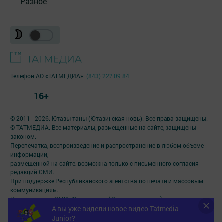
Разное
Телефон АО «ТАТМЕДИА»:
(843) 222 09 84
16+
© 2011 - 2026. Ютазы таны (Ютазинская новь). Все права защищены.
© ТАТМЕДИА. Все материалы, размещенные на сайте, защищены
законом.
Перепечатка, воспроизведение и распространение в любом объеме
информации,
размещенной на сайте, возможна только с письменного согласия
редакций СМИ.
При поддержке Республиканского агентства по печати и массовым
коммуникациям.
Наименование СМИ: Ютазы таны (Ютазинская новь)
№ свидетельства о регистрации СМИ, дата: ЭЛ № ФС 77 - 90166 от
А вы уже видели новое видео Tatmedia
07.10.2025
Junior?