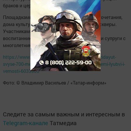
браков и церемонии имянаречения.
Площадками станут ЗАГСы, дворцы бракосочетания,
дома культуры, библиотеки, музеи, парки и скверы.
Участниками смогут стать как школьники и
воспитанники социальных учреждений, так и супруги с
многолетним стажем семейной жизни.
https://www.tatar-inform.ru/news/tatarstan-ozidayut-
svyse-700-meropriyatii-posvyashhennyx-dnyu-semi-lyubvi-i-
vernosti-6033506
Фото: © Владимир Васильев / «Татар-информ»
Следите за самым важным и интересным в
Telegram-канале
Татмедиа