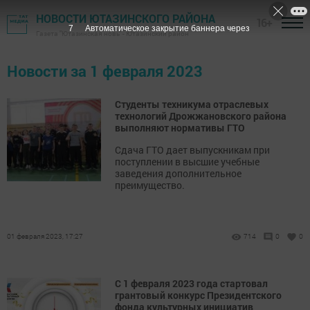
НОВОСТИ ЮТАЗИНСКОГО РАЙОНА
16+
7
Автоматическое закрытие баннера через
Газета "Ютазинская новь" - Ютазинский район
Новости за 1 февраля 2023
Студенты техникума отраслевых
технологий Дрожжановского района
выполняют нормативы ГТО
Сдача ГТО дает выпускникам при
поступлении в высшие учебные
заведения дополнительное
преимущество.
01 февраля 2023, 17:27
714
0
0
С 1 февраля 2023 года стартовал
грантовый конкурс Президентского
фонда культурных инициатив