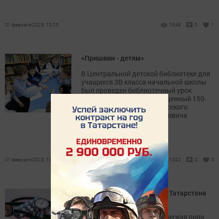
01 февраля 2023, 13:25
1648
0
1
«Пришвин - детям»
В Центральной детской библиотеке для
учащихся 3В класса начальной школы
был проведен библиотечный урок
«Пришвин - детям», посвященный 150-
летию со дня рождения русского
писателя Михаила Михайловича
Пришвина
01 февраля 2023, 13:22
1022
0
0
Метеозависимых жителей Татарстана
ждут сложные времена
Республику накрыла барическая пила.