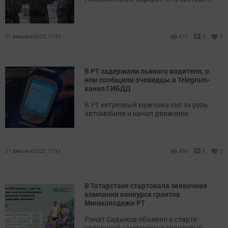
01 февраля 2023, 11:50
611
0
0
В РТ задержали пьяного водителя, о
нем сообщили очевидцы в Telegram-
канал ГИБДД
В РТ нетрезвый мужчина сел за руль
автомобиля и начал движение.
01 февраля 2023, 11:34
693
0
0
В Татарстане стартовала заявочная
компания конкурса грантов
Минмолодежи РТ
Ринат Садыков объявил о старте
заявочной кампании на грантовый