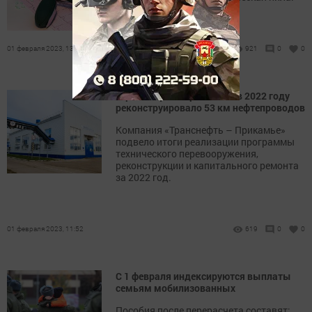
01 февраля 2023, 13:19
921
0
0
«Транснефть - Прикамье» в 2022 году
реконструировало 53 км нефтепроводов
Компания «Транснефть – Прикамье»
подвело итоги реализации программы
технического перевооружения,
реконструкции и капитального ремонта
за 2022 год.
01 февраля 2023, 11:52
619
0
0
С 1 февраля индексируются выплаты
семьям мобилизованных
Пособия после перерасчета составят: