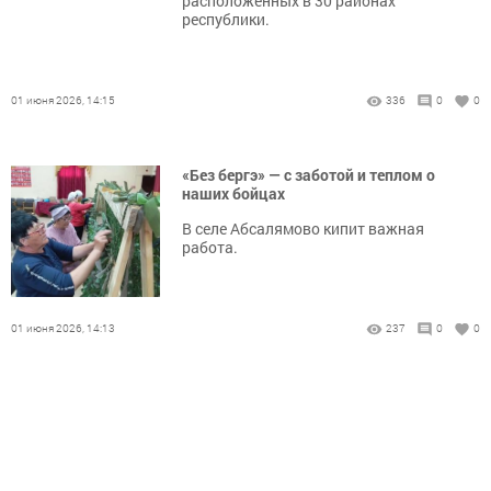
расположенных в 30 районах
республики.
01 июня 2026, 14:15
336
0
0
«Без бергэ» — с заботой и теплом о
наших бойцах
В селе Абсалямово кипит важная
работа.
01 июня 2026, 14:13
237
0
0