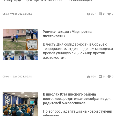
05 сентября 2023, 09:54
387
0
0
Уличная акция «Мир против
жестокости»
В честь Дня солидарности в борьбе с
терроризмом, отдел по делам молодежи
провел уличную акцию «Мир против
жестокости».
05 сентября 2023, 09:48
564
0
0
В школах Ютазинского района
состоялось родительское собрание для
родителей 5-классников
По вопросу адаптации на новой ступени
обучения.