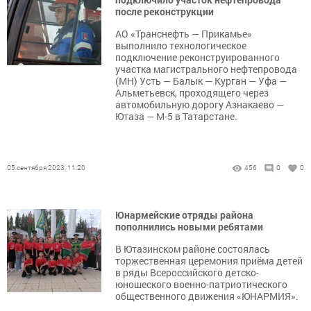
после реконструкции
АО «Транснефть — Прикамье»
выполнило технологическое
подключение реконструированного
участка магистрального нефтепровода
(МН) Усть — Балык — Курган — Уфа —
Альметьевск, проходящего через
автомобильную дорогу Азнакаево —
Ютаза — М-5 в Татарстане.
05 сентября 2023, 11:20
456
0
0
Юнармейские отряды района
пополнились новыми ребятами
В Ютазинском районе состоялась
торжественная церемония приёма детей
в ряды Всероссийского детско-
юношеского военно-патриотического
общественного движения «ЮНАРМИЯ».