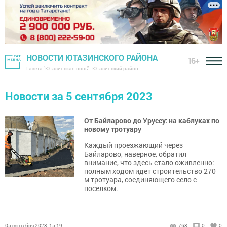
НОВОСТИ ЮТАЗИНСКОГО РАЙОНА
16+
Газета "Ютазинская новь" - Ютазинский район
Новости за 5 сентября 2023
От Байларово до Уруссу: на каблуках по
новому тротуару
Каждый проезжающий через
Байларово, наверное, обратил
внимание, что здесь стало оживленно:
полным ходом идет строительство 270
м тротуара, соединяющего село с
поселком.
05 сентября 2023, 15:19
768
0
0