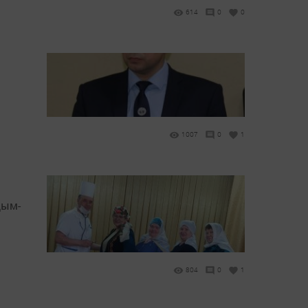
614
0
0
1007
0
1
Дым-
804
0
1