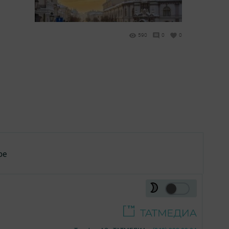
590
0
0
ое