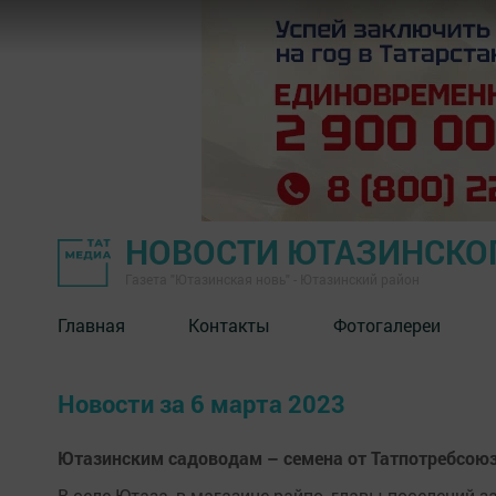
НОВОСТИ ЮТАЗИНСКО
Газета "Ютазинская новь" - Ютазинский район
Главная
Контакты
Фотогалереи
Новости за 6 марта 2023
Ютазинским садоводам – семена от Татпотребсою
В селе Ютаза, в магазине райпо, главы поселений з