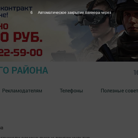
5
Автоматическое закрытие баннера через
ГО РАЙОНА
1
Рекламодателям
Телефоны
Полезные сове
за
агружали семена лука и других культур.