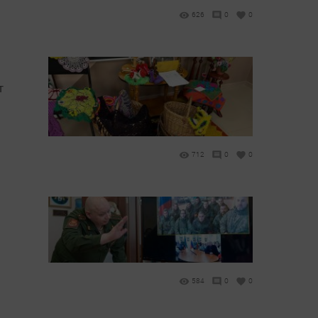
626
0
0
т
712
0
0
584
0
0