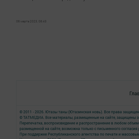
06 марта 2023, 08:43
Гла
© 2011 - 2026. Ютазы таны (Ютазинская новь). Все права защище
© ТАТМЕДИА. Все материалы, размещенные на сайте, защищены з
Перепечатка, воспроизведение и распространение в любом объе
размещенной на сайте, возможна только с письменного согласия
При поддержке Республиканского агентства по печати и массов