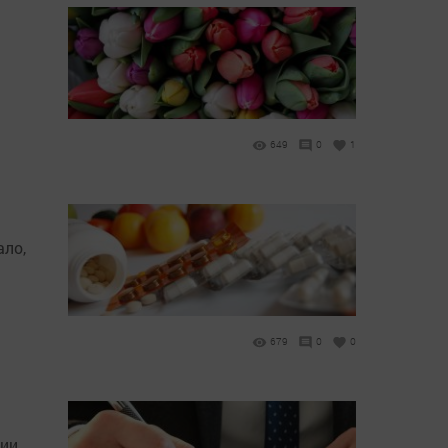
649
0
1
ало,
679
0
0
нии