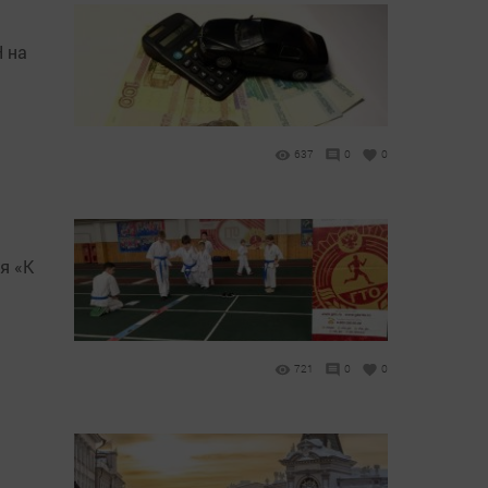
 на
637
0
0
я «К
721
0
0