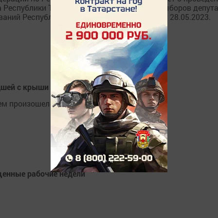
 Республики Татарстан и дополнительных выборов депут
ний Республики Татарстан, назначенных на 28.05.2023.
дшей с крыши дома
ем произошел несчастный случай.
ащенные рабочие недели