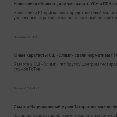
Налоговики объяснят, как уменьшить УСН и ПСН н
Налоговики РТ приглашают представителей малого 
уплаченные страховые взносы», который состоится с
06 марта 2023, 08:53
Юные каратисты СШ «Олимп» сдали нормативы ГТ
5 марта в СШ «Олимп» пгт Уруссу Центром тестиро
службе ГоТов»
06 марта 2023, 08:44
7 марта Национальный музей Татарстана можно бу
Казанцы и гости города могут бесплатно посетить 