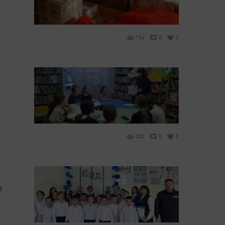
704
0
0
602
0
0
я