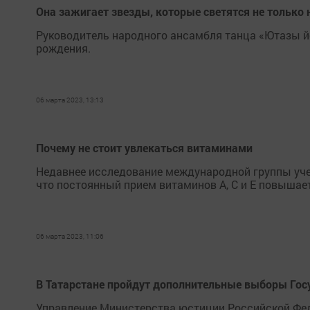
Она зажигает звезды, которые светятся не только 
Руководитель народного ансамбля танца «Ютазы 
рождения.
06 марта 2023, 13:13
Почему не стоит увлекаться витаминами
Недавнее исследование международной группы учен
что постоянный прием витаминов А, С и Е повышае
06 марта 2023, 11:06
В Татарстане пройдут дополнительные выборы Гос
Управление Министерства юстиции Российской Фед