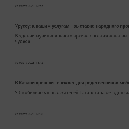
06 марта 2023, 13:55
Уруссу: к вашим услугам - выставка народного пр
В здании муниципального архива организована выст
чудеса.
06 марта 2023, 13:42
В Казани провели телемост для родственников мо
20 мобилизованных жителей Татарстана сегодня см
06 марта 2023, 13:38