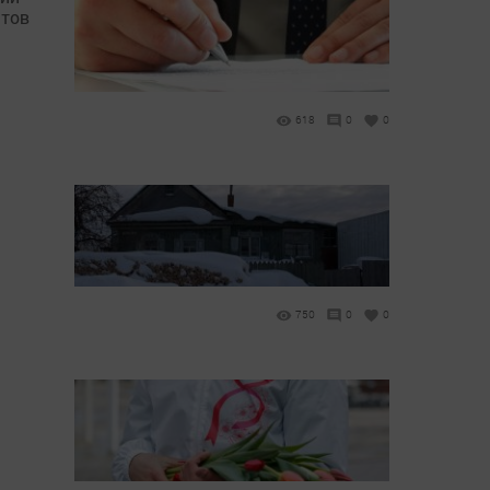
атов
618
0
0
750
0
0