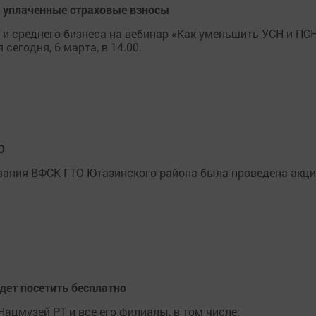
а уплаченные страховые взносы
и среднего бизнеса на вебинар «Как уменьшить УСН и ПСН
егодня, 6 марта, в 14.00.
О
вания ВФСК ГТО Ютазинского района была проведена акци
дет посетить бесплатно
Нацмузей РТ и все его филиалы, в том числе: