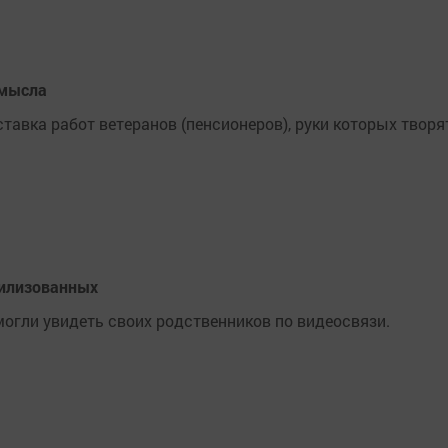
омысла
авка работ ветеранов (пенсионеров), руки которых творя
билизованных
огли увидеть своих родственников по видеосвязи.