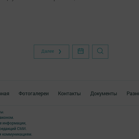
Далее ❯
вная
Фотогалереи
Контакты
Документы
Разн
ны.
аконом.
ме информации,
 редакций СМИ.
ым коммуникациям.