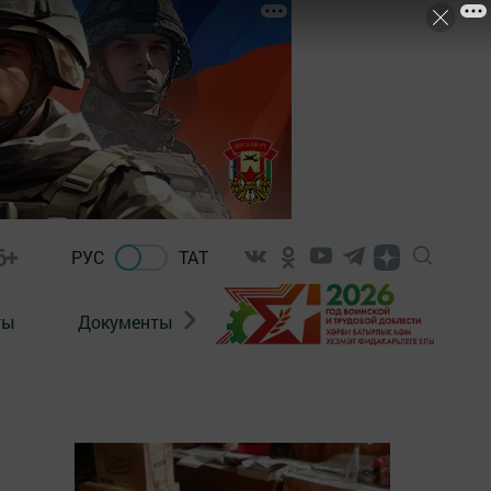
6+
РУС
ТАТ
ты
Документы
Патриотизм
Антитерро