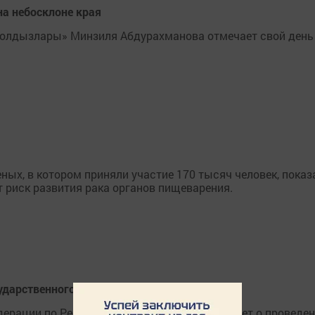
на небосклоне края
йолдызлары» Минзиля Абдурахманова отмечает свой день
ых, в котором приняли участие 170 тысяч человек, показ
т риск развития рака органов пищеварения.
ударственного Совета РТ
ерации по Республике Татарстан информирует о проведе