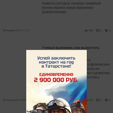
Невеста сегодня, помимо семейной
жизни обрела новую фамилию -
Давлетханова.
08 января 2016, 11:10
860
0
0
Ученые выяснили, как вырастить
умного ребенка
Специалисты американского
университета выяснили, что физическая
активность в детстве не только не
мешает, но даже способствует развитию
интеллектуальных способностей у
ребенка.
08 января 2016, 09:46
802
0
0