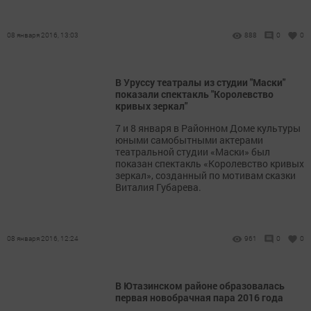
08 января 2016, 13:03
888
0
0
В Уруссу театралы из студии "Маски"
показали спектакль "Королевство
кривых зеркал"
7 и 8 января в Районном Доме культуры
юными самобытными актерами
театральной студии «Маски» был
показан спектакль «Королевство кривых
зеркал», созданный по мотивам сказки
Виталия Губарева.
08 января 2016, 12:24
961
0
0
В Ютазинском районе образовалась
первая новобрачная пара 2016 года