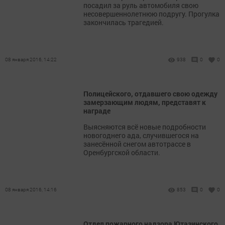
посадил за руль автомобиля свою
несовершеннолетнюю подругу. Прогулка
закончилась трагедией.
08 января 2016, 14:22
938
0
0
Полицейского, отдавшего свою одежду
замерзающим людям, представят к
награде
Выясняются всё новые подробности
новогоднего ада, случившегося на
занесённой снегом автотрассе в
Оренбургской области.
08 января 2016, 14:16
853
0
0
Отдел пожарного надзора Ютазинского