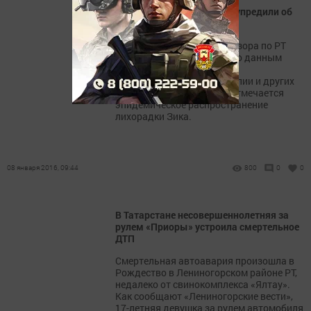
Жителей Татарстана предупредили об
опасной лихорадке
Управление Роспотребнадзора по РТ
проинформировало, что, по данным
Всемирной организации
здравоохранения, в Бразилии и других
странах Южной Америки отмечается
эпидемическое распространение
лихорадки Зика.
08 января 2016, 09:44
800
0
0
В Татарстане несовершеннолетняя за
рулем «Приоры» устроила смертельное
ДТП
Смертельная автоавария произошла в
Рождество в Лениногорском районе РТ,
недалеко от свинокомплекса «Ялтау».
Как сообщают «Лениногорские вести»,
17-летняя девушка за рулем автомобиля