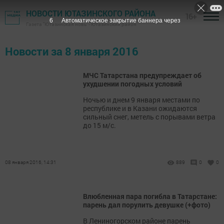
НОВОСТИ ЮТАЗИНСКОГО РАЙОНА
16+
6
Автоматическое закрытие баннера через
Газета "Ютазинская новь" - Ютазинский район
Новости за 8 января 2016
МЧС Татарстана предупреждает об
ухудшении погодных условий
Ночью и днем 9 января местами по
республике и в Казани ожидаются
сильный снег, метель с порывами ветра
до 15 м/с.
08 января 2016, 14:31
889
0
0
Влюбленная пара погибла в Татарстане:
парень дал порулить девушке (+фото)
В Лениногорском районе парень