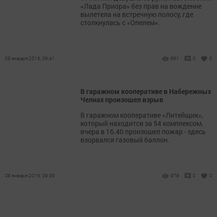
«Лада Приора» без прав на вождение
вылетела на встречную полосу, где
столкнулась с «Опелем».
08 января 2016, 09:41
861
0
0
В гаражном кооперативе в Набережных
Челнах произошел взрыв
В гаражном кооперативе «Литейщик»,
который находится за 54 комплексом,
вчера в 16.40 произошел пожар - здесь
взорвался газовый баллон.
08 января 2016, 09:39
978
0
0