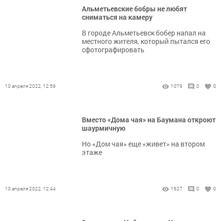
Альметьевские бобры не любят
сниматься на камеру
В городе Альметьевск бобер напал на
местного жителя, который пытался его
сфотографировать
10 апреля 2022, 12:59
1079
0
0
Вместо «Дома чая» на Баумана откроют
шаурмичную
Но «Дом чая» еще «живет» на втором
этаже
10 апреля 2022, 12:44
1627
0
0