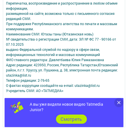
Перепечатка, воспроизведение и распространение в любом объеме
информации,
размещенной на сайте, возможна только с письменного согласия
редакций СМИ.
При поддержке Республиканского агентства по печати и массовым
коммуникациям.
Наименование СМИ: Ютазы таны (Ютазинская новь)
№ свидетельства о регистрации СМИ, дата: ЭЛ № ФС 77 - 90166 от
07.10.2025
выдано Федеральной службой по надзору в сфере связи,
информационных технологий и массовых коммуникаций
ФИО главного редактора: Давлетбаева Юлия Рамазановна
Адрес редакции: 423950, Россия, Республика Татарстан,Ютазинский
район, п.г.т. Уруссу, ул. Пушкина, д. 38, электронная почта редакции:
utazinka@list.ru
Телефон редакции: 2-76-65
О фактах коррупции сообщайте на e-mail: utazinka@list.ru
Учредитель СМИ: АО «ТАТМЕДИА»
Антикоррупционная политика
А вы уже видели новое видео Tatmedia
АО «ТАТМЕДИА» использует «cookie»
для персонализации сервисов и
Junior?
удобства пользователей сайтом.
Использование «cookie» можно отменить в настройках браузера.
Cмотреть
Политика конфиденциальности