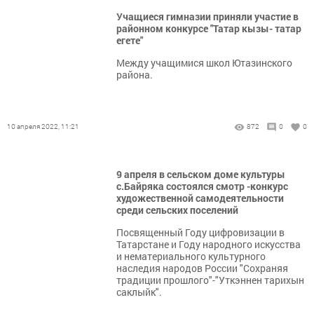
Учащиеся гимназии приняли участие в
районном конкурсе "Татар кызы- татар
егете"
Между учащимися школ Ютазинского
района.
10 апреля 2022, 11:21
872
0
0
9 апреля в сельском доме культуры
с.Байряка состоялся смотр -конкурс
художественной самодеятельности
среди сельских поселений
Посвященный Году цифровизации в
Татарстане и Году народного искусства
и нематериального культурного
наследия народов России "Сохраняя
традиции прошлого"-"Уткэннен тарихын
саклыйк".