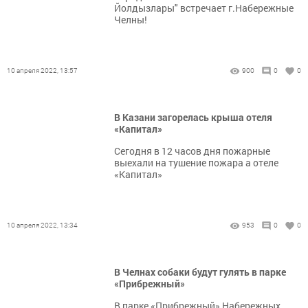
Йолдызлары" встречает г.Набережные
Челны!
10 апреля 2022, 13:57
900
0
0
В Казани загорелась крыша отеля
«Капитал»
Сегодня в 12 часов дня пожарные
выехали на тушение пожара а отеле
«Капитал»
10 апреля 2022, 13:34
953
0
0
В Челнах собаки будут гулять в парке
«Прибрежный»
В парке «Прибрежный» Набережных