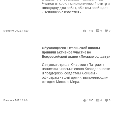
Челнов откроют кинологический центр и
площадку для собак, об этом сообщает
«Челнинские известия»
10 апреля 2022, 13:20
1443
0
0
Обучающиеся Ютазинской школы
приняли активное участие во
Всероссийской акции «Письмо солдату»
Девушки отряда Юнармии «Патриот»
написали в письме слова благодарности
и поддержки солдатам, бойцам и
офицерам нашей армии, выполняющим
сегодня Миссию Мира.
10 апреля 2022, 13:04
1190
0
0