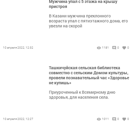
Мужчина упал с 5 этажа на крышу
пристроя
В Казани мужчина преклонного
возраста упал с пятиэтажного дома, его
увезли на скорой
10 апреля 2022, 12:32
1181
0
0
Ташкичуйская сельская библиотека
совместно с сельским Домом культуры,
провели познавательный час «Здоровье
не купишь»
Приуроченный к Всемирному дню
здоровья, для населения села.
10 апреля 2022, 12:27
1011
0
0