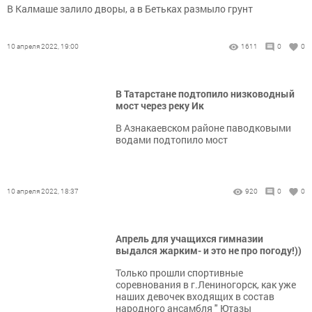
В Калмаше залило дворы, а в Бетьках размыло грунт
10 апреля 2022, 19:00
1611
0
0
В Татарстане подтопило низководный
мост через реку Ик
В Азнакаевском районе паводковыми
водами подтопило мост
10 апреля 2022, 18:37
920
0
0
Апрель для учащихся гимназии
выдался жарким- и это не про погоду!))
Только прошли спортивные
соревнования в г.Лениногорск, как уже
наших девочек входящих в состав
народного ансамбля " Ютазы