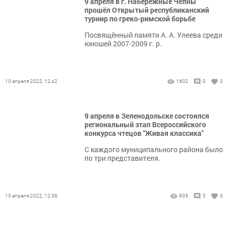
9 апреля в г. Набережные Челны
прошёл Открытый республиканский
турнир по греко-римской борьбе
Посвящённый памяти А. А. Улеева среди
юношей 2007-2009 г. р.
10 апреля 2022, 12:42
1602
0
0
9 апреля в Зеленодольске состоялся
региональный этап Всероссийского
конкурса чтецов "Живая классика"
С каждого муниципального района было
по три представителя.
10 апреля 2022, 12:36
935
0
0