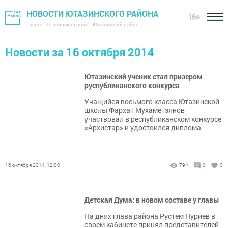
НОВОСТИ ЮТАЗИНСКОГО РАЙОНА
16+
Газета "Ютазинская новь" - Ютазинский район
Новости за 16 октября 2014
Ютазинский ученик стал призером
руспубликанского конкурса
Учащийся восьмого класса Ютазинской
школы Фархат Мухаметзянов
участвовал в республиканском конкурсе
«Архистар» и удостоился диплома.
16 октября 2014, 12:00
794
0
0
Детская Дума: в новом составе у главы
На днях глава района Рустем Нуриев в
своем кабинете принял представителей