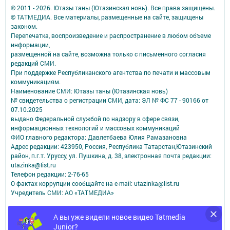
© 2011 - 2026. Ютазы таны (Ютазинская новь). Все права защищены.
© ТАТМЕДИА. Все материалы, размещенные на сайте, защищены
законом.
Перепечатка, воспроизведение и распространение в любом объеме
информации,
размещенной на сайте, возможна только с письменного согласия
редакций СМИ.
При поддержке Республиканского агентства по печати и массовым
коммуникациям.
Наименование СМИ: Ютазы таны (Ютазинская новь)
№ свидетельства о регистрации СМИ, дата: ЭЛ № ФС 77 - 90166 от
07.10.2025
выдано Федеральной службой по надзору в сфере связи,
информационных технологий и массовых коммуникаций
ФИО главного редактора: Давлетбаева Юлия Рамазановна
Адрес редакции: 423950, Россия, Республика Татарстан,Ютазинский
район, п.г.т. Уруссу, ул. Пушкина, д. 38, электронная почта редакции:
utazinka@list.ru
Телефон редакции: 2-76-65
О фактах коррупции сообщайте на e-mail: utazinka@list.ru
Учредитель СМИ: АО «ТАТМЕДИА»
Антикоррупционная политика
А вы уже видели новое видео Tatmedia
АО «ТАТМЕДИА» использует «cookie»
для персонализации сервисов и
Junior?
удобства пользователей сайтом.