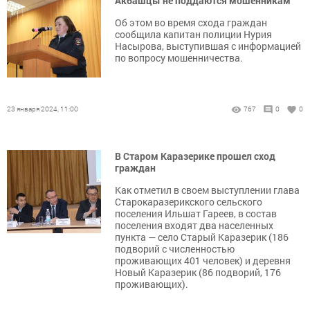
Акбашцы не поддаются мошенникам
Об этом во время схода граждан
сообщила капитан полиции Нурия
Насырова, выступившая с информацией
по вопросу мошенничества.
23 января 2024, 11:00
767
0
0
В Старом Каразерике прошел сход
граждан
Как отметил в своем выступлении глава
Старокаразерикского сельского
поселения Ильшат Гареев, в состав
поселения входят два населенных
пункта — село Старый Каразерик (186
подворий с численностью
проживающих 401 человек) и деревня
Новый Каразерик (86 подворий, 176
проживающих).