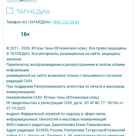
Телефон АО «ТАТМЕДИА»:
(843) 222 09 84
16+
© 2011 - 2026. Ютазы таны (Ютазинская новь). Все права защищены.
© ТАТМЕДИА. Все материалы, размещенные на сайте, защищены
законом.
Перепечатка, воспроизведение и распространение в любом объеме
информации,
размещенной на сайте, возможна только с письменного согласия
редакций СМИ.
При поддержке Республиканского агентства по печати и массовым
коммуникациям.
Наименование СМИ: Ютазы таны (Ютазинская новь)
№ свидетельства о регистрации СМИ, дата: ЭЛ № ФС 77 - 90166 от
07.10.2025
выдано Федеральной службой по надзору в сфере связи,
информационных технологий и массовых коммуникаций
ФИО главного редактора: Давлетбаева Юлия Рамазановна
Адрес редакции: 423950, Россия, Республика Татарстан,Ютазинский
район, п.г.т. Уруссу, ул. Пушкина, д. 38, электронная почта редакции: