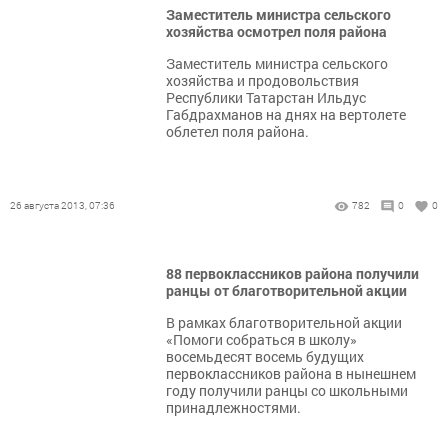
Заместитель министра сельского
хозяйства осмотрел поля района
Заместитель министра сельского
хозяйства и продовольствия
Республики Татарстан Ильдус
Габдрахманов на днях на вертолете
облетел поля района.
26 августа 2013, 07:36
782
0
0
88 первоклассников района получили
ранцы от благотворительной акции
В рамках благотворительной акции
«Помоги собраться в школу»
восемьдесят восемь будущих
первоклассников района в нынешнем
году получили ранцы со школьными
принадлежностями.