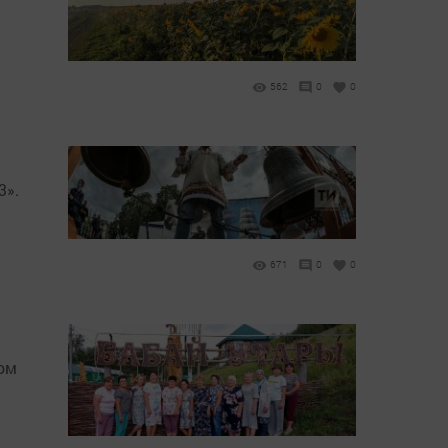
562
0
0
3».
671
0
0
ом