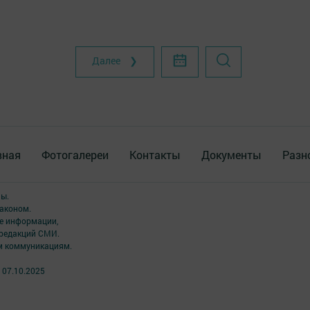
Далее ❯
вная
Фотогалереи
Контакты
Документы
Разн
ны.
аконом.
ме информации,
 редакций СМИ.
ым коммуникациям.
 07.10.2025