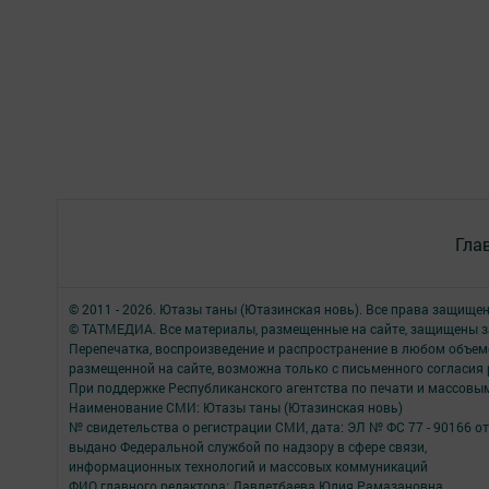
Гла
© 2011 - 2026. Ютазы таны (Ютазинская новь). Все права защище
© ТАТМЕДИА. Все материалы, размещенные на сайте, защищены з
Перепечатка, воспроизведение и распространение в любом объе
размещенной на сайте, возможна только с письменного согласия
При поддержке Республиканского агентства по печати и массов
Наименование СМИ: Ютазы таны (Ютазинская новь)
№ свидетельства о регистрации СМИ, дата: ЭЛ № ФС 77 - 90166 от
выдано Федеральной службой по надзору в сфере связи,
информационных технологий и массовых коммуникаций
ФИО главного редактора: Давлетбаева Юлия Рамазановна