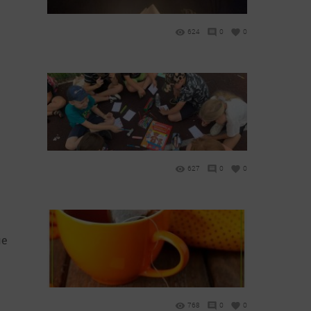
624
0
0
627
0
0
ые
768
0
0