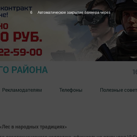
5
Автоматическое закрытие баннера через
ГО РАЙОНА
1
Рекламодателям
Телефоны
Полезные сове
 «Лес в народных традициях»
го лесотехнического колледжа, официально открылся Vl С