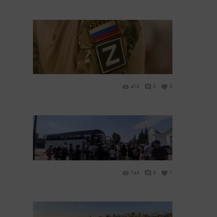
410
0
0
745
0
1