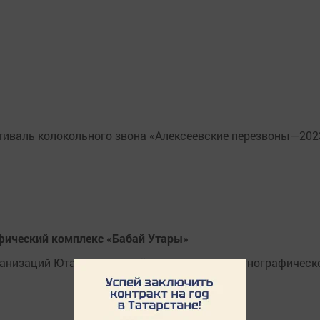
стиваль колокольного звона «Алексеевские перезвоны—202
афический комплекс «Бабай Утары»
ганизаций Ютазинского района побывали в этнографическ