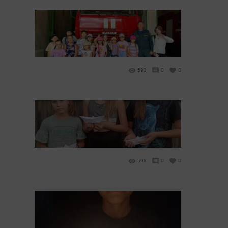
593
0
0
595
0
0