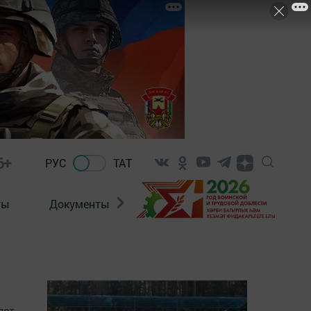
6+
РУС
ТАТ
ты
Документы
Патриотизм
Антитерро
лет