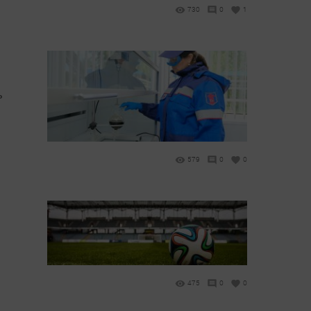
730
0
1
ь
579
0
0
475
0
0