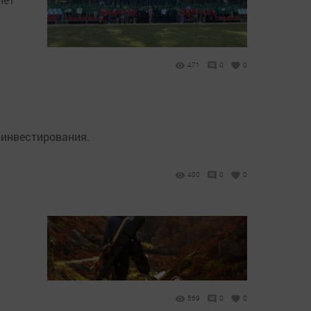
471
0
0
 инвестирования.
400
0
0
569
0
0