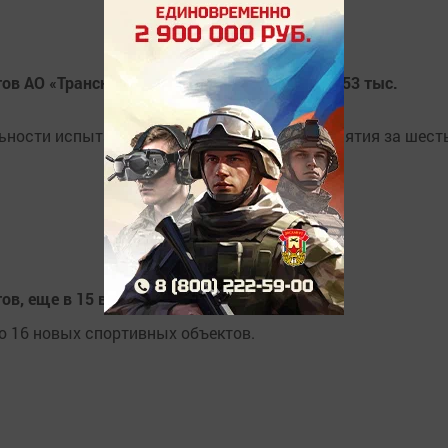
ов АО «Транснефть – Прикамье» выполнили 53 тыс.
льности испытательных лабораторий предприятия за шест
ов, еще в 15 ведется капремонт
о 16 новых спортивных объектов.