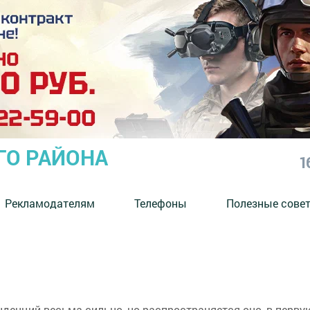
ГО РАЙОНА
1
Рекламодателям
Телефоны
Полезные сове
денций весьма сильно, но распространяется оно, в перву