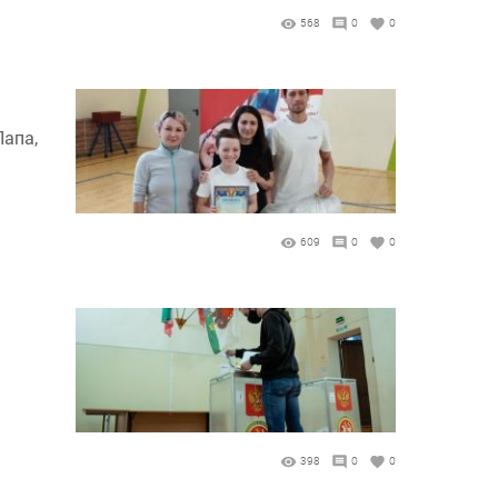
568
0
0
апа,
609
0
0
398
0
0