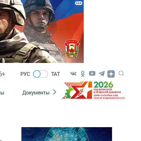
6+
РУС
ТАТ
ты
Документы
Патриотизм
Антитерро
ю