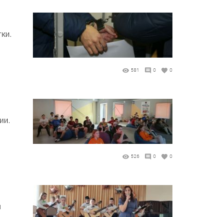
ки.
581
0
0
ии.
526
0
0
й