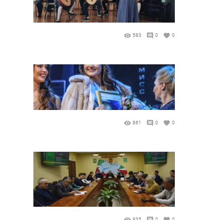
583
0
0
861
0
0
935
0
0