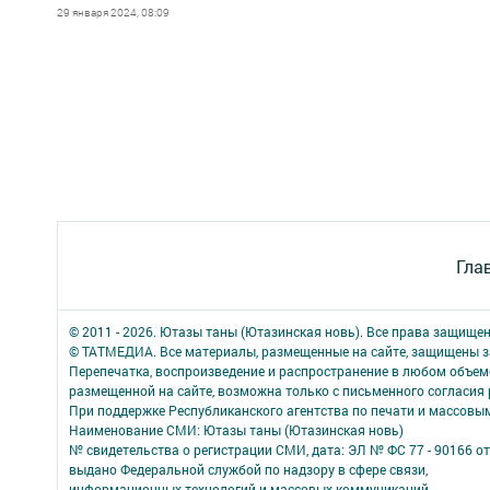
29 января 2024, 08:09
Гла
© 2011 - 2026. Ютазы таны (Ютазинская новь). Все права защище
© ТАТМЕДИА. Все материалы, размещенные на сайте, защищены з
Перепечатка, воспроизведение и распространение в любом объе
размещенной на сайте, возможна только с письменного согласия
При поддержке Республиканского агентства по печати и массов
Наименование СМИ: Ютазы таны (Ютазинская новь)
№ свидетельства о регистрации СМИ, дата: ЭЛ № ФС 77 - 90166 от
выдано Федеральной службой по надзору в сфере связи,
информационных технологий и массовых коммуникаций