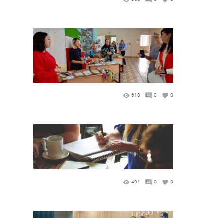
618
0
0
491
0
0