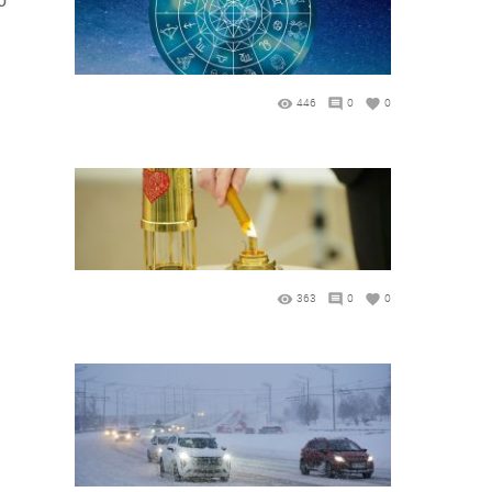
446
0
0
363
0
0