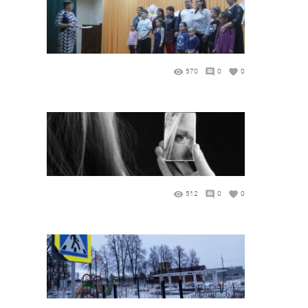
570
0
0
512
0
0