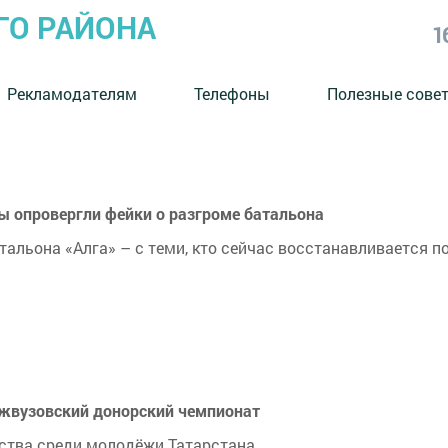
ГО РАЙОНА
1
Рекламодателям
Телефоны
Полезные сове
цы опровергли фейки о разгроме батальона
альона «Алга» – с теми, кто сейчас восстанавливается п
ежвузовский донорский чемпионат
ства среди молодёжи Татарстана.