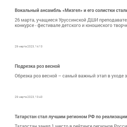
Вокальный ансамбль «Мизгел» и его солистки стал
26 марта, учащиеся Уруссинской ДШИ преподавате
конкурсе - фестивале детского и юношеского тво
29 марта 2023, 14:13
Подрезка роз весной
Обрезка роз весной – самый важный этап в уходе з
29 марта 2023, 13:43
Татарстан стал лучшим регионом РФ по реализаци
Татарстан занял 1 место в рейтинге регионов Рос