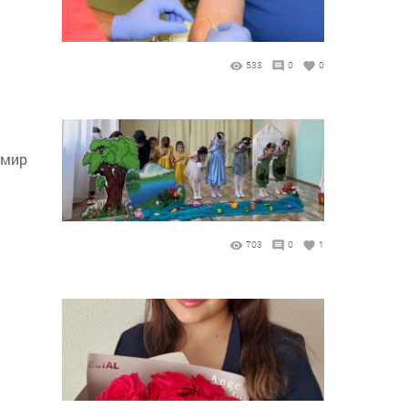
533
0
0
 мир
703
0
1