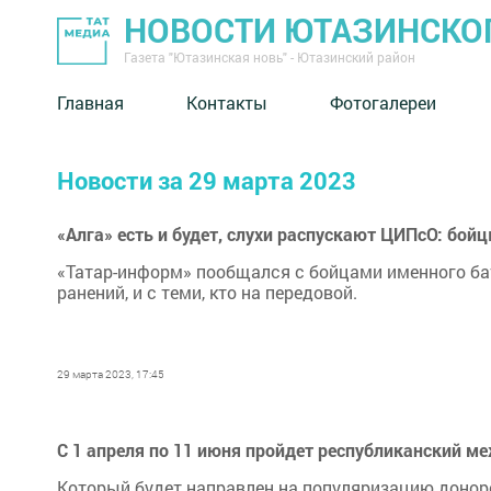
НОВОСТИ ЮТАЗИНСКО
Газета "Ютазинская новь" - Ютазинский район
Главная
Контакты
Фотогалереи
Новости за 29 марта 2023
«Алга» есть и будет, слухи распускают ЦИПсО: бой
«Татар-информ» пообщался с бойцами именного бат
ранений, и с теми, кто на передовой.
29 марта 2023, 17:45
С 1 апреля по 11 июня пройдет республиканский м
Который будет направлен на популяризацию донор