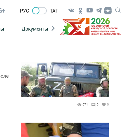
6+
РУС
ТАТ
ты
Документы
Патриотизм
Антитерро
осле
671
0
0