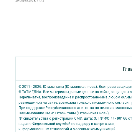
29 марта 2023, 11:42
Гла
© 2011 - 2026. Ютазы таны (Ютазинская новь). Все права защище
© ТАТМЕДИА. Все материалы, размещенные на сайте, защищены з
Перепечатка, воспроизведение и распространение в любом объе
размещенной на сайте, возможна только с письменного согласия
При поддержке Республиканского агентства по печати и массов
Наименование СМИ: Ютазы таны (Ютазинская новь)
№ свидетельства о регистрации СМИ, дата: ЭЛ № ФС 77 - 90166 от
выдано Федеральной службой по надзору в сфере связи,
информационных технологий и массовых коммуникаций