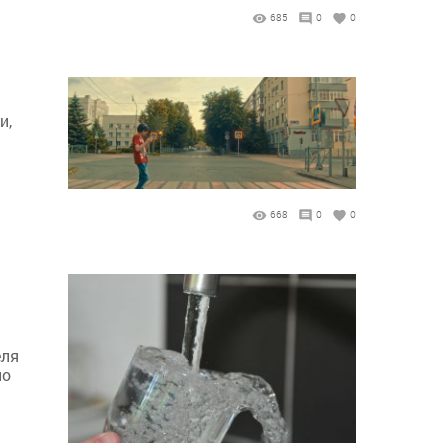
685
0
0
и,
668
0
0
еля
но