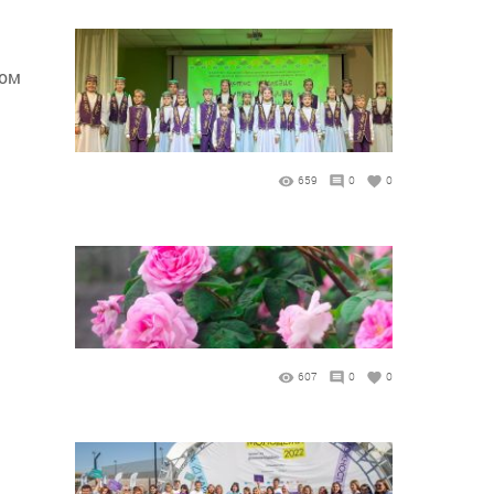
ком
659
0
0
607
0
0