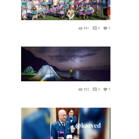
591
0
0
522
0
0