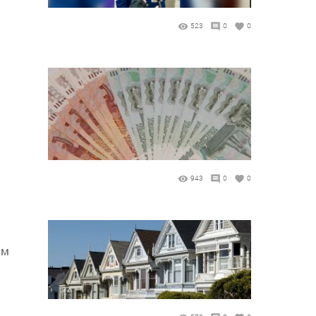
523
0
0
943
0
0
ам