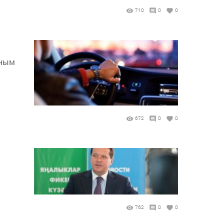
710
0
0
тным
672
0
0
762
0
0