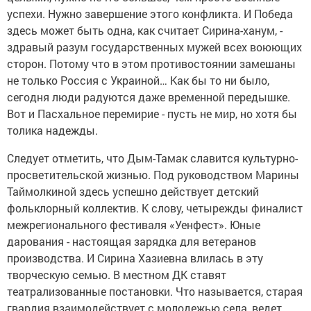
успехи. Нужно завершение этого конфликта. И Победа
здесь может быть одна, как считает Сирина-ханум, -
здравый разум государственных мужей всех воюющих
сторон. Потому что в этом противостоянии замешаны
не только Россия с Украиной… Как бы то ни было,
сегодня люди радуются даже временной передышке.
Вот и Пасхальное перемирие - пусть не мир, но хотя бы
толика надежды.
Следует отметить, что Дым-Тамак славится культурно-
просветительской жизнью. Под руководством Марины
Таймолкиной здесь успешно действует детский
фольклорный коллектив. К слову, четырежды финалист
межрегионального фестиваля «Уенфест». Юные
дарования - настоящая зарядка для ветеранов
производства. И Сирина Хазиевна влилась в эту
творческую семью. В местном ДК ставят
театрализованные постановки. Что называется, старая
гвардия взаимодействует с молодежью села, ведет