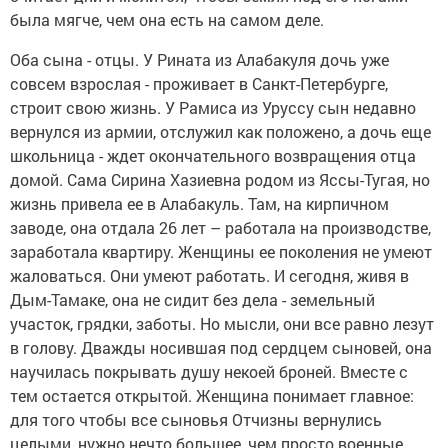
была мягче, чем она есть на самом деле.
Оба сына - отцы. У Рината из Алабакуля дочь уже
совсем взрослая - проживает в Санкт-Петербурге,
строит свою жизнь. У Рамиса из Уруссу сын недавно
вернулся из армии, отслужил как положено, а дочь еще
школьница - ждет окончательного возвращения отца
домой. Сама Сирина Хазиевна родом из Яссы-Тугая, но
жизнь привела ее в Алабакуль. Там, на кирпичном
заводе, она отдала 26 лет – работала на производстве,
заработала квартиру. Женщины ее поколения не умеют
жаловаться. Они умеют работать. И сегодня, живя в
Дым-Тамаке, она не сидит без дела - земельный
участок, грядки, заботы. Но мысли, они все равно лезут
в голову. Дважды носившая под сердцем сыновей, она
научилась покрывать душу некоей броней. Вместе с
тем остается открытой. Женщина понимает главное:
для того чтобы все сыновья Отчизны вернулись
целыми, нужно нечто большее, чем просто военные