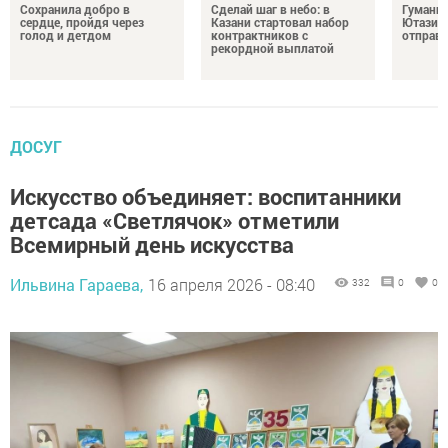
Сохранила добро в
Сделай шаг в небо: в
Гуманит
сердце, пройдя через
Казани стартовал набор
Ютазинс
голод и детдом
контрактников с
отправи
рекордной выплатой
ДОСУГ
Искусство объединяет: воспитанники
детсада «Светлячок» отметили
Всемирный день искусства
Ильвина Гараева,
16 апреля 2026 - 08:40
332
0
0