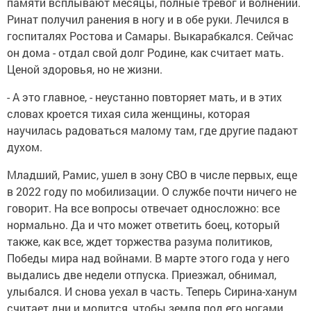
памяти всплывают месяцы, полные тревог и волнений.
Ринат получил ранения в ногу и в обе руки. Лечился в
госпиталях Ростова и Самары. Выкарабкался. Сейчас
он дома - отдал свой долг Родине, как считает мать.
Ценой здоровья, но не жизни.
- А это главное, - неустанно повторяет мать, и в этих
словах кроется тихая сила женщины, которая
научилась радоваться малому там, где другие падают
духом.
Младший, Рамис, ушел в зону СВО в числе первых, еще
в 2022 году по мобилизации. О службе почти ничего не
говорит. На все вопросы отвечает односложно: все
нормально. Да и что может ответить боец, который
также, как все, ждет торжества разума политиков,
Победы мира над войнами. В марте этого года у него
выдались две недели отпуска. Приезжал, обнимал,
улыбался. И снова уехал в часть. Теперь Сирина-ханум
считает дни и молится, чтобы земля под его ногами