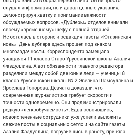
быстро влился в образ первого лица. Он не просто
слушал информации, но и давал ценные указания,
демонстрируя хватку и понимание важности
обсуждаемых вопросов. «Дублеры» отделов внимали
своему «временному» шефу с полной отдачей.
Не осталась в стороне и редакция газеты «Ютазинская
новь». День дублера здесь прошел под знаком
многозадачности. Корреспондента замещала
учащаяся 11 класса Старо-Уруссинской школы Азалия
Фаздуллина. А вот обязанности главного редактора
разделили между собой две юные леди — ученицы 8
класса Уруссинской школы № 2 Эвелина Шамсуллина и
Ярослава Топорова. Девчата доказали, что
современная журналистика требует скорости и
точности одновременно. Они продемонстрировали
редкую «легкообучаемость». Едва освоившись,
новоиспеченные сотрудники уже успели выложить
свежие посты в социальных сетях и на сайте газеты.
Азалия Фаздуллина, погрузившись в работу, приняла