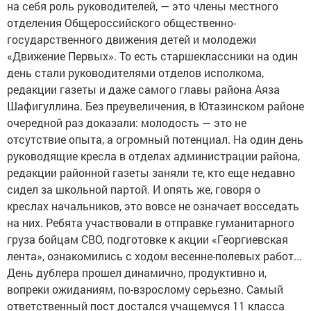
на себя роль руководителей, — это члены местного
отделения Общероссийского общественно-
государственного движения детей и молодежи
«Движение Первых». То есть старшеклассники на один
день стали руководителями отделов исполкома,
редакции газеты и даже самого главы района Аяза
Шафигуллина. Без преувеличения, в Ютазинском районе
очередной раз доказали: молодость — это не
отсутствие опыта, а огромный потенциал. На один день
руководящие кресла в отделах администрации района,
редакции районной газеты заняли те, кто еще недавно
сидел за школьной партой. И опять же, говоря о
креслах начальников, это вовсе не означает восседать
на них. Ребята участвовали в отправке гуманитарного
груза бойцам СВО, подготовке к акции «Георгиевская
лента», ознакомились с ходом весенне-полевых работ...
День дублера прошел динамично, продуктивно и,
вопреки ожиданиям, по-взрослому серьезно. Самый
ответственный пост достался учащемуся 11 класса