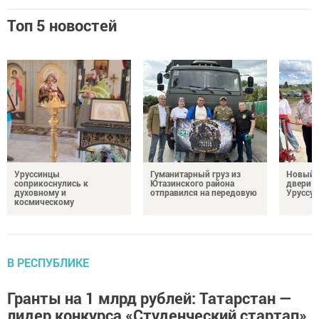
Топ 5 новостей
Уруссинцы
Гуманитарный груз из
Новый м
соприкоснулись к
Ютазинского района
двери 
духовному и
отправился на передовую
Уруссу
космическому
В РЕСПУБЛИКЕ
Гранты на 1 млрд рублей: Татарстан —
лидер конкурса «Студенческий стартап»