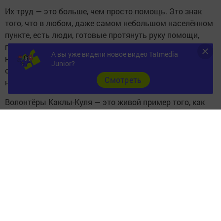
Их труд — это больше, чем просто помощь. Это знак
того, что в любом, даже самом небольшом населённом
пункте, есть люди, готовые протянуть руку помощи,
поделиться своим временем и умениями. Это
А вы уже видели новое видео Tatmedia
напоминание о том, что доброта и взаимовыручка
Junior?
остаются неизменными ценностями, особенно в
Cмотреть
непростые времена.
Волонтёры Каклы-Куля — это живой пример того, как
маленькие дела могут стать большой поддержкой. Их
история вдохновляет и напоминает: помощь
действительно может быть рядом.
Следите за самым важным и интересным в
Telegram-канале
Татмедиа
Читайте новости Татарстана в