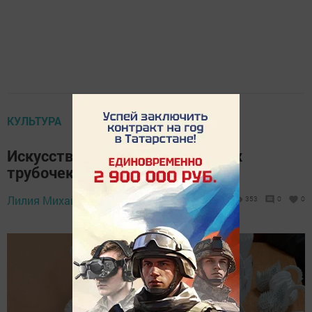
КУЛЬТУРА
Искусство плетения из газетных
трубочек
23 декабря 2025 -
Лилия Михайлова,
353
0
0
18:52