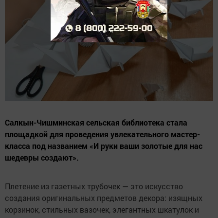
Салкын-Чишминская сельская библиотека стала
площадкой для проведения увлекательного мастер-
класса под названием «И руки ваши золотые для нас
шедевры создают».
Плетение из газетных трубочек — это искусство
создания оригинальных предметов декора: изящных
корзинок, стильных вазочек, элегантных шкатулок и