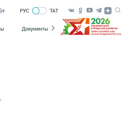
6+
РУС
ТАТ
ты
Документы
Патриотизм
Антитерро
0