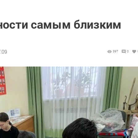
ности самым близким
7:09
397
0