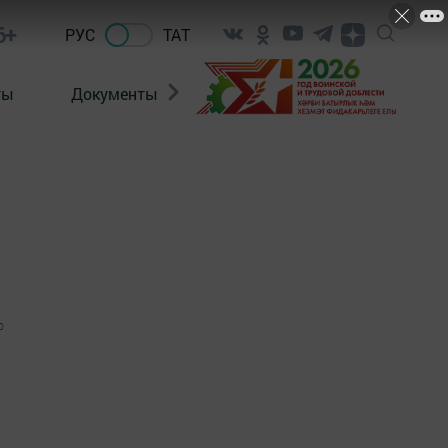
6+
РУС
ТАТ
ты
Документы
Патриотизм
Антитерро
0