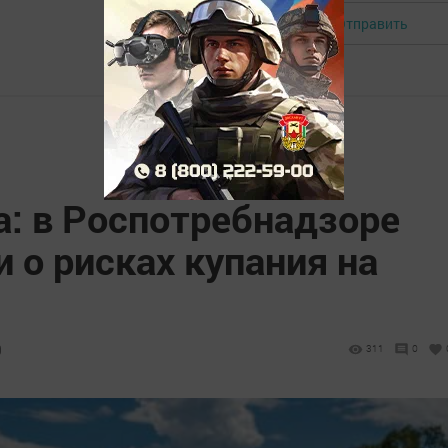
Отправить
Авторизоваться
а: в Роспотребнадзоре
 о рисках купания на
9
311
0