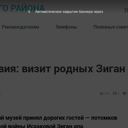
ГО РАЙОНА
1
5
Автоматическое закрытие баннера через
Рекламодателям
Телефоны
Полезные сове
вия: визит родных Зиган
8
314
0
 музей принял дорогих гостей — потомков
ой войны Исхаковой Зиган апа.