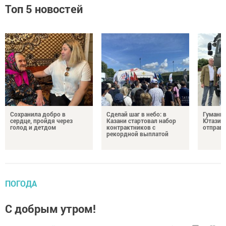
Топ 5 новостей
Сохранила добро в
Сделай шаг в небо: в
Гуманит
сердце, пройдя через
Казани стартовал набор
Ютазинс
голод и детдом
контрактников с
отправи
рекордной выплатой
ПОГОДА
С добрым утром!