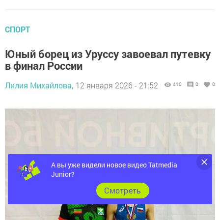
СПОРТ
Юный борец из Уруссу завоевал путевку
в финал России
Лилия Михайлова,
12 января 2026 - 21:52
410
0
0
А вы уже видели новое видео Tatmedia
Junior?
Cмотреть