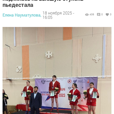
пьедестала
18 ноября 2025 -
Елена Науматулова,
406
0
0
16:05