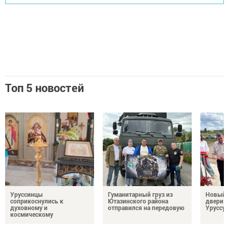
Топ 5 новостей
Уруссинцы
Гуманитарный груз из
Новый м
соприкоснулись к
Ютазинского района
двери 
духовному и
отправился на передовую
Уруссу
космическому