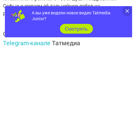
Софью и желаем ей дальнейших побед на
А вы уже видели новое видео Tatmedia
республиканском и всероссийском уровне!
Junior?
Cмотреть
Следите за самым важным и интересным в
Telegram-канале
Татмедиа
Читайте новости Татарстана в
национальном мессенджере MАХ:
https://max.ru/tatmedia
Перейти на страницу новости