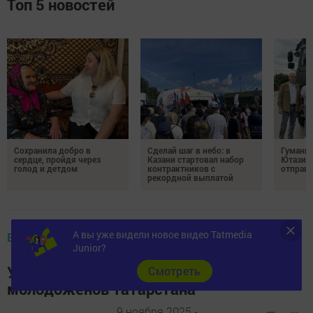
Топ 5 новостей
Сохранила добро в
Сделай шаг в небо: в
Гуманит
сердце, пройдя через
Казани стартовал набор
Ютазинс
голод и детдом
контрактников с
отправи
рекордной выплатой
А вы уже видели новое видео Tatmedia
В РЕСПУБЛИКЕ
Junior?
Уникальная программа грантов для
Cмотреть
молодоженов Татарстана
9 ноября 2025 -