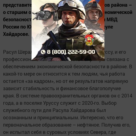
представителей правоохранительных органов района –
о старшем оперуполномоченном отдела экономической
безопасности и противодействия коррупции МВД
России по Ютазинскому району (ЭБиПК) Расуле
Хайдарове.
Расул Шералиевич проживает в поселке Уруссу, и его
профессиональная деятельность напрямую связана с
обеспечением экономической безопасности в районе. В
какой-то мере он относится к тем людям, чья работа
остается «за кадром», но от ее результатов напрямую
зависит стабильность и финансовое благополучие
края. В системе правоохранительных органов он с 2014
года, а в поселке Уруссу служит с 2020-го. Выбор
служебного пути для Расула Хайдарова был
осознанным и принципиальным. Интересно, что его
первоначальное образование – нефтяное. Получив его,
он испытал себя в суровых условиях Севера, где