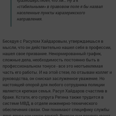
«разношерстное», что ли… Ну а к
«стабильными» в правовом поле я бы назвал
населенные пункты каразерикского
направления.
Беседуя с Расулом Хайдаровым, утверждаешься в
мысли, что он действительно нашел себя в профессии,
нашел свое призвание. Ненормированный график,
сложные дела, необходимость постоянно быть в
профессиональном тонусе - все это неотъемлемая
часть его работы. И на этой стезе, по отзывам коллег и
руководства, он снискал заслуженное уважение. Но
настоящей опорой для любого сотрудника полиции
является крепкая семья. Расул Хайдаров счастлив в
браке. Кстати, его супруга Регина также трудится в
системе МВД, в отделе инженерно-технического
обеспечения связи. Они понимают специфику службы
друг друга как никто другой. Вместе они воспитывают