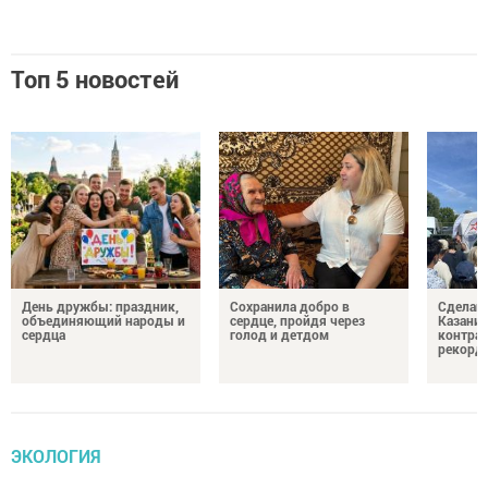
Топ 5 новостей
День дружбы: праздник,
Сохранила добро в
Сделай 
объединяющий народы и
сердце, пройдя через
Казани 
сердца
голод и детдом
контрак
рекорд
ЭКОЛОГИЯ