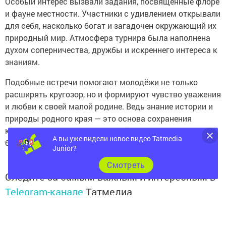
Особый интерес вызвали задания, посвящённые флоре
и фауне местности. Участники с удивлением открывали
для себя, насколько богат и загадочен окружающий их
природный мир. Атмосфера турнира была наполнена
духом соперничества, дружбы и искреннего интереса к
знаниям.
Подобные встречи помогают молодёжи не только
расширять кругозор, но и формируют чувство уважения
и любви к своей малой родине. Ведь знание истории и
природы родного края — это основа сохранения
культурного наследия и важный шаг к осознанному
А вы уже видели новое видео Tatmedia
будущему.
Junior?
Cмотреть
Следите за самым важным и интересным в
Telegram-канале
Татмедиа