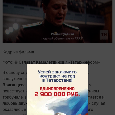
Кадр из фильма
Фото: © Салават Камалетдинов / «Татар-информ»
В основу сценария кинокартины легла книга
заслуженного артиста России
Александра
Звягинцева
«На веки вечные». Однако фильм
повествует не только о Международном военном
трибунале, в сюжетную ткань картины вплетается и
любовь двух молодых людей, которые волей случая
оказались в Нюрнберге во время знаменитого