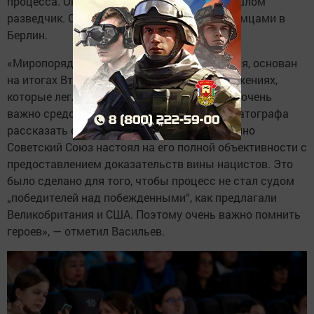
процесса. Он — военный переводчик, в прошлом
разведчик. Она военнопленная, угнанная немцами в
Берлин.
«Миропорядок, в котором мы живем сегодня, основан
на итогах Второй мировой войны и на положениях,
которые легли в основу процесса. Поэтому очень
важно средствами художественного кинематографа
рассказать об этой вехе истории, ведь именно
Советский Союз настоял на его полной объективности с
предоставлением доказательств вины нацистов. Это
было сделано для того, чтобы процесс не стал судом
„победителей над побежденными“, как предлагали
Великобритания и США. Поэтому очень важно помнить
героев», — отметил Васильев.