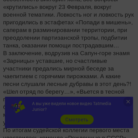
«крутились» вокруг 23 Февраля, вокруг
военной тематики. Ловкость ног и ловкость рук
пригодились в эстафетах «Попади в мишень»,
саперам в разминировании территории, при
преодолении партизанской тропы, подбитии
танка, оказании помощи пострадавшим…
В заключение, водрузив на Сапун-горе знамя
«Зарницы» уставшие, но счастливые
участники предались мирной беседе за
чаепитием с горячими пирожками. А какие
песни слушали лесные дубравы в этот день?!
«Шел отряд по берегу…», «Вьется в тесной
печурке огонь…», «Смуглянка» и, наконец,
А вы уже видели новое видео Tatmedia
боевой дух исполнителей завершился не
Junior?
менее патриотичным «Мой адрес не дом и не
Cмотреть
улица, мой адрес – Советский Союз!».
По итогам судейской коллегии первого места
удостоилась команда «Рожденные в СССР»,