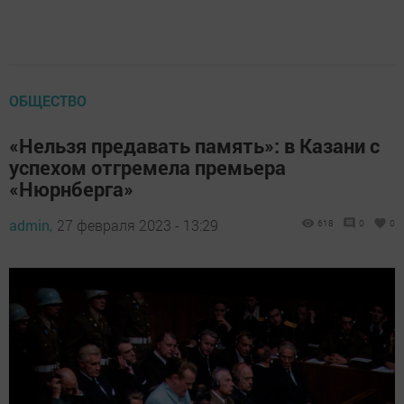
ОБЩЕСТВО
«Нельзя предавать память»: в Казани с
успехом отгремела премьера
«Нюрнберга»
admin,
27 февраля 2023 - 13:29
618
0
0