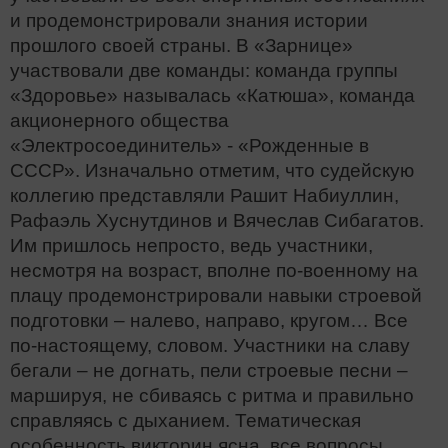
и продемонстрировали знания истории
прошлого своей страны. В «Зарнице»
участвовали две команды: команда группы
«Здоровье» называлась «Катюша», команда
акционерного общества
«Электросоединитель» - «Рожденные в
СССР». Изначально отметим, что судейскую
коллегию представляли Рашит Набиуллин,
Рафаэль Хуснутдинов и Вячеслав Сибагатов.
Им пришлось непросто, ведь участники,
несмотря на возраст, вполне по-военному на
плацу продемонстрировали навыки строевой
подготовки – налево, направо, кругом… Все
по-настоящему, словом. Участники на славу
бегали – не догнать, пели строевые песни –
маршируя, не сбиваясь с ритма и правильно
справляясь с дыханием. Тематическая
особенность викторин ясна, все вопросы