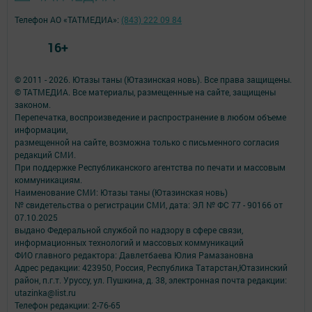
Телефон АО «ТАТМЕДИА»:
(843) 222 09 84
16+
© 2011 - 2026. Ютазы таны (Ютазинская новь). Все права защищены.
© ТАТМЕДИА. Все материалы, размещенные на сайте, защищены
законом.
Перепечатка, воспроизведение и распространение в любом объеме
информации,
размещенной на сайте, возможна только с письменного согласия
редакций СМИ.
При поддержке Республиканского агентства по печати и массовым
коммуникациям.
Наименование СМИ: Ютазы таны (Ютазинская новь)
№ свидетельства о регистрации СМИ, дата: ЭЛ № ФС 77 - 90166 от
07.10.2025
выдано Федеральной службой по надзору в сфере связи,
информационных технологий и массовых коммуникаций
ФИО главного редактора: Давлетбаева Юлия Рамазановна
Адрес редакции: 423950, Россия, Республика Татарстан,Ютазинский
район, п.г.т. Уруссу, ул. Пушкина, д. 38, электронная почта редакции:
utazinka@list.ru
Телефон редакции: 2-76-65