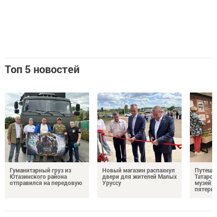
Топ 5 новостей
Гуманитарный груз из
Новый магазин распахнул
Путешес
Ютазинского района
двери для жителей Малых
Татарст
отправился на передовую
Уруссу
музей п
пятерых