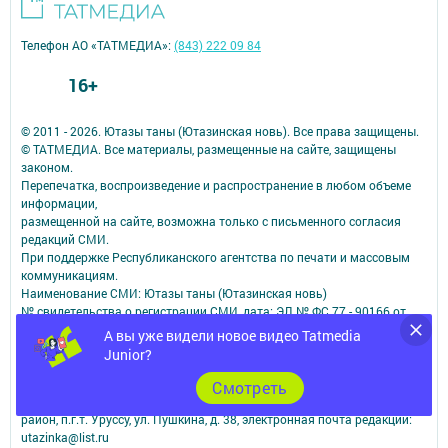
Телефон АО «ТАТМЕДИА»:
(843) 222 09 84
16+
© 2011 - 2026. Ютазы таны (Ютазинская новь). Все права защищены.
© ТАТМЕДИА. Все материалы, размещенные на сайте, защищены
законом.
Перепечатка, воспроизведение и распространение в любом объеме
информации,
размещенной на сайте, возможна только с письменного согласия
редакций СМИ.
При поддержке Республиканского агентства по печати и массовым
коммуникациям.
Наименование СМИ: Ютазы таны (Ютазинская новь)
№ свидетельства о регистрации СМИ, дата: ЭЛ № ФС 77 - 90166 от
07.10.2025
А вы уже видели новое видео Tatmedia
выдано Федеральной службой по надзору в сфере связи,
Junior?
информационных технологий и массовых коммуникаций
ФИО главного редактора: Давлетбаева Юлия Рамазановна
Cмотреть
Адрес редакции: 423950, Россия, Республика Татарстан,Ютазинский
район, п.г.т. Уруссу, ул. Пушкина, д. 38, электронная почта редакции:
utazinka@list.ru