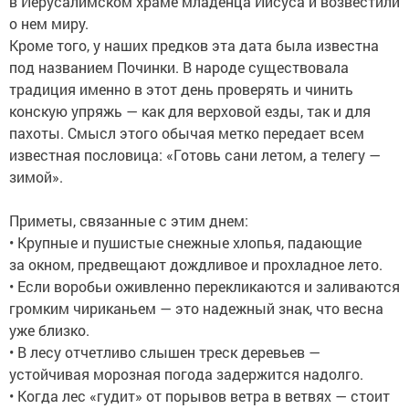
в Иерусалимском храме младенца Иисуса и возвестили
о нем миру.
Кроме того, у наших предков эта дата была известна
под названием Починки. В народе существовала
традиция именно в этот день проверять и чинить
конскую упряжь — как для верховой езды, так и для
пахоты. Смысл этого обычая метко передает всем
известная пословица: «Готовь сани летом, а телегу —
зимой».
Приметы, связанные с этим днем:
• Крупные и пушистые снежные хлопья, падающие
за окном, предвещают дождливое и прохладное лето.
• Если воробьи оживленно перекликаются и заливаются
громким чириканьем — это надежный знак, что весна
уже близко.
• В лесу отчетливо слышен треск деревьев —
устойчивая морозная погода задержится надолго.
• Когда лес «гудит» от порывов ветра в ветвях — стоит