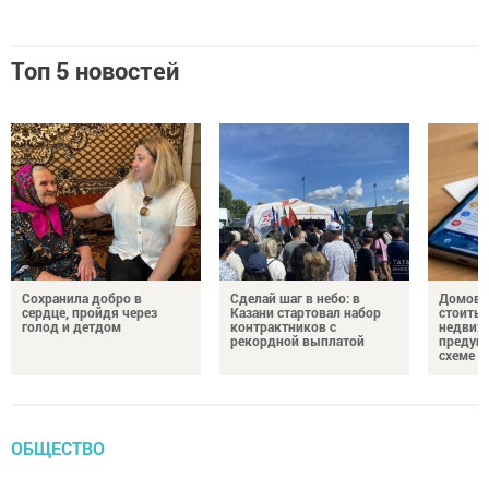
Топ 5 новостей
Сохранила добро в
Сделай шаг в небо: в
Домово
сердце, пройдя через
Казани стартовал набор
стоить 
голод и детдом
контрактников с
недвиж
рекордной выплатой
предупр
схеме
ОБЩЕСТВО