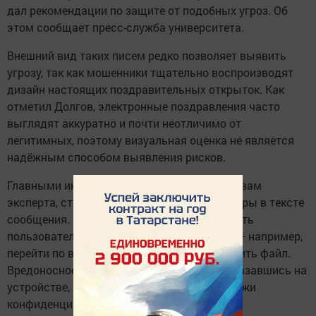
дал рекомендации по защите от подобных угроз. Об
этом сообщает пресс-служба университета.
Внешний вид таких писем редко позволяет выявить
угрозу, так как мошенники тщательно воспроизводят
дизайн настоящих поздравительных открыток. Как
отметил Долгов, электронные поздравления часто
выглядят аккуратно и почти неотличимо от
легитимных, поэтому визуальная оценка не является
надёжным способом выявления рисков.
Главными индикаторами опасности, по словам
эксперта, становятся поведенческие триггеры в тексте
сообщения. Преступники стремятся побудить
пользователя к определённым действиям — например,
перейти по вредоносной ссылке или загрузить файл.
Вредоносное программное обеспечение, оказавшись на
устройстве, может использоваться для кражи
конфиденциальных данных.