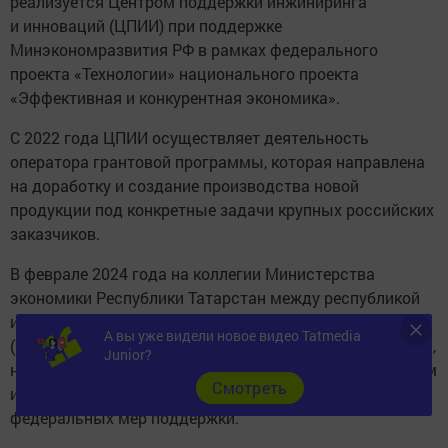
реализуется Центром поддержки инжиниринга
и инноваций (ЦПИИ) при поддержке
Минэкономразвития РФ в рамках федерального
проекта «Технологии» национального проекта
«Эффективная и конкурентная экономика».
С 2022 года ЦПИИ осуществляет деятельность
оператора грантовой программы, которая направлена
на доработку и создание производства новой
продукции под конкретные задачи крупных российских
заказчиков.
В феврале 2024 года на коллегии Министерства
экономики Республики Татарстан между республикой
и Центром поддержки инжиниринга и инноваций
А вы уже видели новое видео Tatmedia
(ЦПИИ) было заключено соглашение о взаимодействии,
Junior?
нацеленное на содействие технологическим компаниям
Cмотреть
и промышленным предприятиям региона в получении
федеральных мер поддержки.