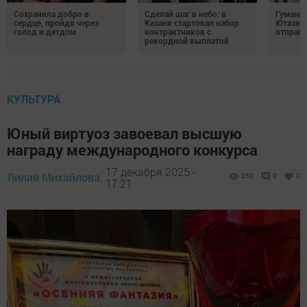
Сохранила добро в
Сделай шаг в небо: в
Гуманит
сердце, пройдя через
Казани стартовал набор
Ютазинс
голод и детдом
контрактников с
отправи
рекордной выплатой
КУЛЬТУРА
Юный виртуоз завоевал высшую
награду международного конкурса
17 декабря 2025 -
Лилия Михайлова,
350
0
0
17:21