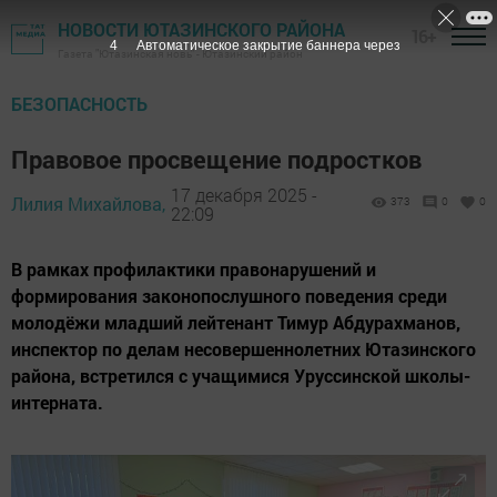
НОВОСТИ ЮТАЗИНСКОГО РАЙОНА
16+
3
Автоматическое закрытие баннера через
Газета "Ютазинская новь" - Ютазинский район
БЕЗОПАСНОСТЬ
Правовое просвещение подростков
17 декабря 2025 -
Лилия Михайлова,
373
0
0
22:09
В рамках профилактики правонарушений и
формирования законопослушного поведения среди
молодёжи младший лейтенант Тимур Абдурахманов,
инспектор по делам несовершеннолетних Ютазинского
района, встретился с учащимися Уруссинской школы-
интерната.