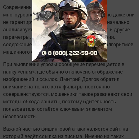
Современные почтовые службы применяют
многоуровневые системы проверки писем, но даже они
не гарантируют абсолютной защиты. Первоначально
анализируется отправитель: домен, IP-адрес и другие
параметры. Если здесь возникают подозрения,
содержание письма изучается с помощью алгоритмов
машинного обучения.
При выявлении угрозы сообщение перемещается в
папку «спам», где обычно отключено отображение
изображений и ссылок. Дмитрий Долгов обратил
внимание на то, что хотя фильтры постоянно
совершенствуются, мошенники также развивают свои
методы обхода защиты, поэтому бдительность
пользователя остаётся ключевым элементом
безопасности.
Важной частью фишинговой атаки является сайт, на
который ведёт ссылка из письма. Именно на таких