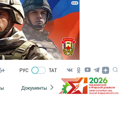
6+
РУС
ТАТ
ты
Документы
Патриотизм
Антитерро