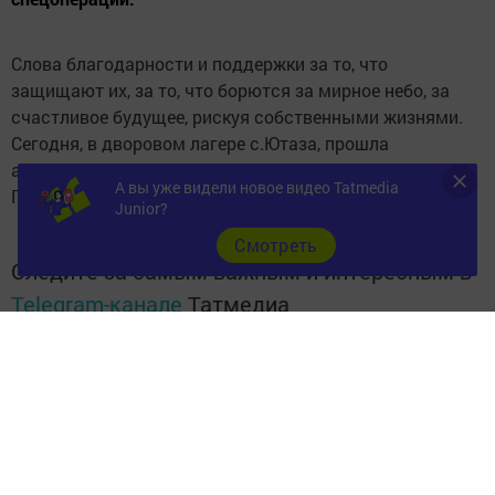
Слова благодарности и поддержки за то, что
защищают их, за то, что борются за мирное небо, за
счастливое будущее, рискуя собственными жизнями.
Сегодня, в дворовом лагере с.Ютаза, прошла
акция
#письмосолдату
, под руководством вожатой
А вы уже видели новое видео Tatmedia
Гареевой Ралины
Junior?
Cмотреть
Следите за самым важным и интересным в
Telegram-канале
Татмедиа
Читайте новости Татарстана в
национальном мессенджере MАХ:
https://max.ru/tatmedia