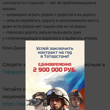
смотрите по сторонам — нет ли приближающихся
машин;
— запрещено играть рядом с дорогой и на дороге;
— нельзя перебегать дорогу в неположенном месте,
даже если рядом нет машин или их не видно;
— переходя дорогу, нельзя вырывать руку
у сопровождающего взрослого и выбегать вперед.
Юлия Давлетбаева
Следите за самым важным и интересным в
Telegram-канале
Татмедиа
Читайте новости Татарстана в
национальном мессенджере MАХ:
https://max.ru/tatmedia