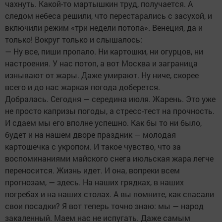
чахнуть. Какой-то мартышкин труд, получается. А
следом небеса решили, что перестарались с засухой, и
включили режим «три недели потопа». Венеция, да и
только! Вокруг только и слышалось:
— Ну все, пиши пропало. Ни картошки, ни огурцов, ни
настроения. У нас потоп, а вот Москва и заграница
изнывают от жары. Даже умирают. Ну ниче, скорее
всего и до нас жаркая погода доберется.
Добралась. Сегодня — середина июля. Жарень. Это уже
не просто капризы погоды, а стресс-тест на прочность.
И сдаем мы его вполне успешно. Как бы то ни было,
будет и на нашем дворе праздник — молодая
картошечка с укропом. И такое чувство, что за
воспоминаниями майского снега июльская жара легче
переносится. Жизнь идет. И она, вопреки всем
прогнозам, — здесь. На наших грядках, в наших
погребах и на наших столах. А вы помните, как спасали
свои посадки? Я вот теперь точно знаю: мы — народ
закаленный. Маем нас не испугать. Даже самым