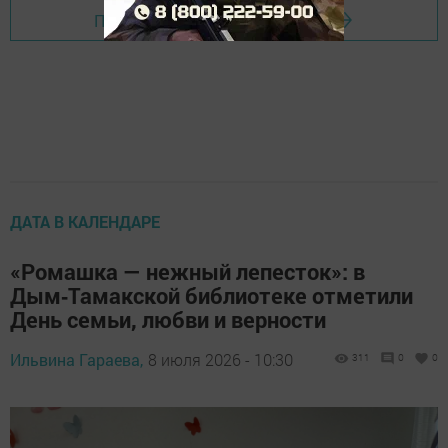
Перейти на страницу новости
ДАТА В КАЛЕНДАРЕ
«Ромашка — нежный лепесток»: в
Дым‑Тамакской библиотеке отметили
День семьи, любви и верности
Ильвина Гараева,
8 июля 2026 - 10:30
311
0
0