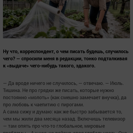
Ну что, корреспондент, о чем писать будешь, случилось
чего? — спросили меня в редакции, тонко подталкивая
к «выдаче» чего-нибудь такого, эдакого.
— Да вроде ничего не случилось, — отвечаю. — Июль.
Тишина. Не про грядки же писать, которые нужно
постоянно «молоть» (как смешно замечает внучка), да
про любовь к чаепитию с пирогами.
А сама сижу и думаю: как же быстро забывается то,
чем мы жили два месяца назад. Включишь телевизор
— там опять про что-то глобальное, мировые
проблемы... А у нас, на районе, своя глобальность. Она