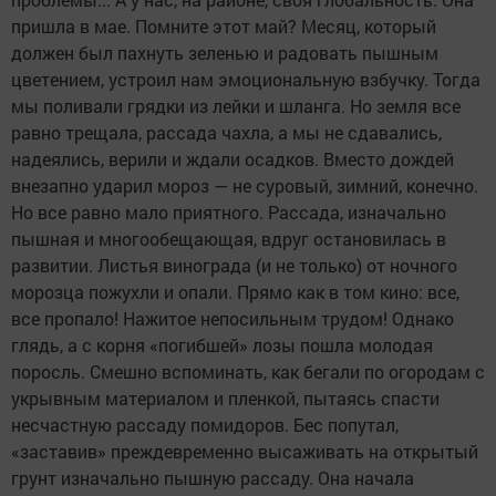
пришла в мае. Помните этот май? Месяц, который
должен был пахнуть зеленью и радовать пышным
цветением, устроил нам эмоциональную взбучку. Тогда
мы поливали грядки из лейки и шланга. Но земля все
равно трещала, рассада чахла, а мы не сдавались,
надеялись, верили и ждали осадков. Вместо дождей
внезапно ударил мороз — не суровый, зимний, конечно.
Но все равно мало приятного. Рассада, изначально
пышная и многообещающая, вдруг остановилась в
развитии. Листья винограда (и не только) от ночного
морозца пожухли и опали. Прямо как в том кино: все,
все пропало! Нажитое непосильным трудом! Однако
глядь, а с корня «погибшей» лозы пошла молодая
поросль. Смешно вспоминать, как бегали по огородам с
укрывным материалом и пленкой, пытаясь спасти
несчастную рассаду помидоров. Бес попутал,
«заставив» преждевременно высаживать на открытый
грунт изначально пышную рассаду. Она начала