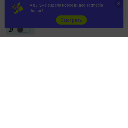
А вы уже видели новое видео Tatmedia
Разное
Junior?
Cмотреть
Телефон АО «ТАТМЕДИА»:
(843) 222 09 84
16+
© 2011 - 2026. Ютазы таны (Ютазинская новь). Все права защищены.
© ТАТМЕДИА. Все материалы, размещенные на сайте, защищены
законом.
Перепечатка, воспроизведение и распространение в любом объеме
информации,
размещенной на сайте, возможна только с письменного согласия
редакций СМИ.
При поддержке Республиканского агентства по печати и массовым
коммуникациям.
Наименование СМИ: Ютазы таны (Ютазинская новь)