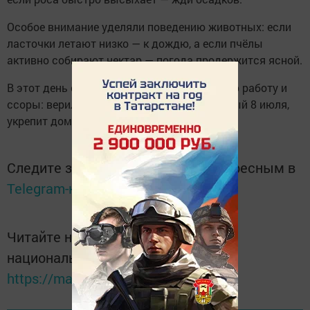
Особое внимание уделяли поведению животных: если
ласточки летают низко — к дождю, а если пчёлы
активно собирают нектар — погода продержится ясной.
В этот день старались не затевать тяжёлую работу и
ссоры: верили, что мир в семье, сохранённый 8 июля,
укрепит домашний очаг на весь год.
Следите за самым важным и интересным в
Telegram-канале
Татмедиа
Читайте новости Татарстана в
национальном мессенджере MАХ:
https://max.ru/tatmedia