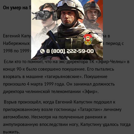
Он умер на 57-м году жизни
Евгений Капустин скоропостижно
скончался
дома в
Набережных Челнах. Он возглавлял ТК «Эфир» в период с
1998 по 1999 год.
Если кто то помнит
, что на экс-директора ТК «Эфир-Челны» в
конце 90-х было совершено покушение. Его пытались
взорвать в машине «тагирьяновские». Покушение
произошло 4 марта 1999 года. Он занимал должность
директора челнинской телекомпании «Эфир».
Взрыв произошёл, когда Евгений Капустин подошел к
припаркованному возле гостиницы «Татарстан» личному
автомобилю. Несмотря на полученные ранения и
ампутированную впоследствии ногу, Капустину удалось тогда
выжить.