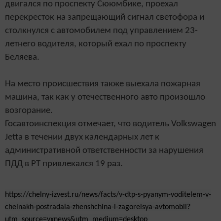
двигался по проспекту Сююмбике, проехал
перекресток на запрещающий сигнал светофора и
столкнулся с автомобилем под управлением 23-
летнего водителя, который ехал по проспекту
Беляева.
На место происшествия также выехала пожарная
машина, так как у отечественного авто произошло
возгорание.
Госавтоинспекция отмечает, что водитель Volkswagen
Jetta в течении двух календарных лет к
административной ответственности за нарушения
ПДД в РТ привлекался 19 раз.
https://chelny-izvest.ru/news/facts/v-dtp-s-pyanym-voditelem-v-
chelnakh-postradala-zhenshchina-i-zagorelsya-avtomobil?
utm_source=yxnews&utm_medium=desktop