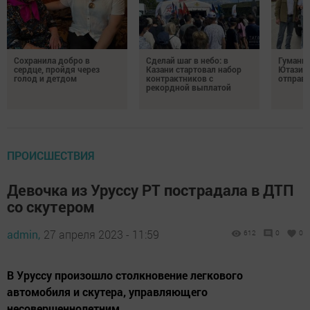
Сохранила добро в
Сделай шаг в небо: в
Гуманит
сердце, пройдя через
Казани стартовал набор
Ютазинс
голод и детдом
контрактников с
отправи
рекордной выплатой
ПРОИСШЕСТВИЯ
Девочка из Уруссу РТ пострадала в ДТП
со скутером
admin,
27 апреля 2023 - 11:59
612
0
0
В Уруссу произошло столкновение легкового
автомобиля и скутера, управляющего
несовершеннолетним.