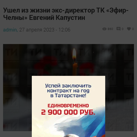
Ушел из жизни экс-директор ТК «Эфир-
Челны» Евгений Капустин
admin,
27 апреля 2023 - 12:06
860
0
0