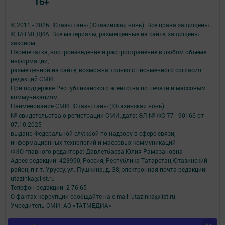
16+
© 2011 - 2026. Ютазы таны (Ютазинская новь). Все права защищены.
© ТАТМЕДИА. Все материалы, размещенные на сайте, защищены
законом.
Перепечатка, воспроизведение и распространение в любом объеме
информации,
размещенной на сайте, возможна только с письменного согласия
редакций СМИ.
При поддержке Республиканского агентства по печати и массовым
коммуникациям.
Наименование СМИ: Ютазы таны (Ютазинская новь)
№ свидетельства о регистрации СМИ, дата: ЭЛ № ФС 77 - 90166 от
07.10.2025
выдано Федеральной службой по надзору в сфере связи,
информационных технологий и массовых коммуникаций
ФИО главного редактора: Давлетбаева Юлия Рамазановна
Адрес редакции: 423950, Россия, Республика Татарстан,Ютазинский
район, п.г.т. Уруссу, ул. Пушкина, д. 38, электронная почта редакции:
utazinka@list.ru
Телефон редакции: 2-76-65
О фактах коррупции сообщайте на e-mail: utazinka@list.ru
Учредитель СМИ: АО «ТАТМЕДИА»
Антикоррупционная политика