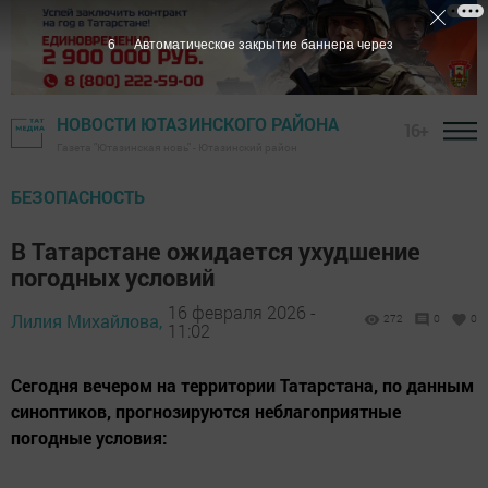
5
Автоматическое закрытие баннера через
НОВОСТИ ЮТАЗИНСКОГО РАЙОНА
16+
Газета "Ютазинская новь" - Ютазинский район
БЕЗОПАСНОСТЬ
В Татарстане ожидается ухудшение
погодных условий
16 февраля 2026 -
Лилия Михайлова,
272
0
0
11:02
Сегодня вечером на территории Татарстана, по данным
синоптиков, прогнозируются неблагоприятные
погодные условия: