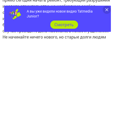
и нового строительства, но необходима особая
А вы уже видели новое видео Tatmedia
осторожность при использовании тяжелых и опасных
Junior?
инструментов. Если же настроя на так называемые
Cмотреть
большие дела нет, не нужно себя заставлять. В таком
случае проведите день пассивно, в покое и уединении.
Не начинайте ничего нового, но старые долги людям
и работе обязательно отдайте.
♈
Овен
Звезды предсказывают вам большие перемены и рост
в сфере
карьеры
и финансов. Вы давно ждали
возможности, строили планы, приготовьтесь
их исполнить. Подготовка здесь принципиальный
момент. В нее включается и настрой действовать
быстро по обстоятельствам, реагировать на перемены
незамедлительно. Важно быть готовым
и к последствиям — что вы будете делать
со свалившимся на вас вознаграждением за труды?