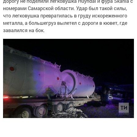
дорогу не поделили легковушка Huyndai и фура Skania с
номерами Самарской области. Удар был такой силы,
что легковушка превратилась в груду искореженного
металла, а большегруз вылетел с дороги в кювет, где
завалился на бок.