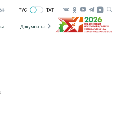
6+
РУС
ТАТ
ты
Документы
Патриотизм
Антитерро
0