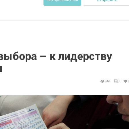
выбора – к лидерству
я
666
0