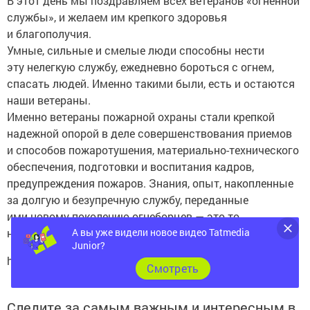
В этот день мы поздравляем всех ветеранов «огненной
службы», и желаем им крепкого здоровья
и благополучия.
Умные, сильные и смелые люди способны нести
эту нелегкую службу, ежедневно бороться с огнем,
спасать людей. Именно такими были, есть и остаются
наши ветераны.
Именно ветераны пожарной охраны стали крепкой
надежной опорой в деле совершенствования приемов
и способов пожаротушения, материально-технического
обеспечения, подготовки и воспитания кадров,
предупреждения пожаров. Знания, опыт, накопленные
за долгую и безупречную службу, переданные
ими новому поколению огнеборцев — это то,
А вы уже видели новое видео Tatmedia
на чем держалась и держится пожарная охрана.
Junior?
https://news.rambler.ru/
Cмотреть
Следите за самым важным и интересным в