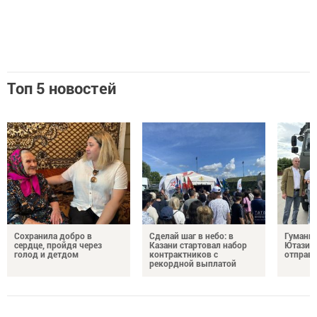
Топ 5 новостей
Сохранила добро в
Сделай шаг в небо: в
Гуманит
сердце, пройдя через
Казани стартовал набор
Ютазинс
голод и детдом
контрактников с
отправи
рекордной выплатой