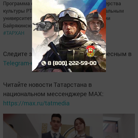
Программа создана по инициативе Министерства
культуры РТ совместно с Казанским федеральным
университетом, - рассказала учитель истории
Байрякинской школы Светлана Касимова.
#ТАРХАН
Следите за самым важным и интересным в
Telegram-канале
Татмедиа
Читайте новости Татарстана в
национальном мессенджере MАХ:
https://max.ru/tatmedia