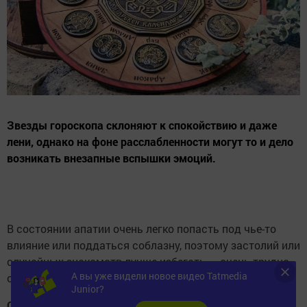
Звезды гороскопа склоняют к спокойствию и даже
лени, однако на фоне расслабленности могут то и дело
возникать внезапные вспышки эмоций.
В состоянии апатии очень легко попасть под чье-то
влияние или поддаться соблазну, поэтому застолий или
случайных знакомств лучше избегать — очень трудно
А вы уже видели новое видео Tatmedia
остановиться или сказать «нет».
Junior?
Овен