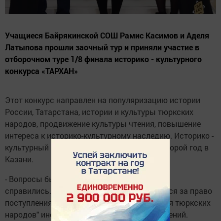
Учащиеся Байрякинской СОШ Рамис Касимов и Аделя
Латыпова прошли заочный тур и приняли участие в
отборочном туре 1/8 финала историко - культурного
конкурса «ТАРХАН»
Этот конкурс направлен на популяризацию истории
России, Татарстана, истории и культуры тюркских
народов, продвижение культуры чтения, повышение
интереса к историко-культурному наследию. Историко -
культурный конкурс "Тархан" проводится второй год в
Казани.
- Вопросы были сложные, но ребята
справились. Участники конкурса сражаются за право
поступления в КФУ на направление "История тюркских
народов" института международных отношений.