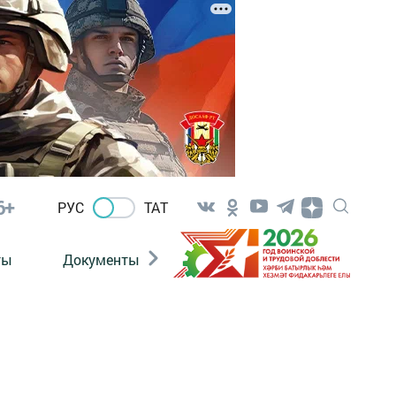
6+
РУС
ТАТ
ты
Документы
Патриотизм
Антитерро