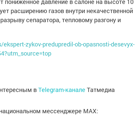
т пониженное давление в салоне на высоте 10
ует расширению газов внутри некачественной
 разрыву сепаратора, тепловому разгону и
/ekspert-zykov-predupredil-ob-opasnosti-desevyx-
54?utm_source=top
интересным в
Telegram-канале
Татмедиа
в национальном мессенджере MАХ: