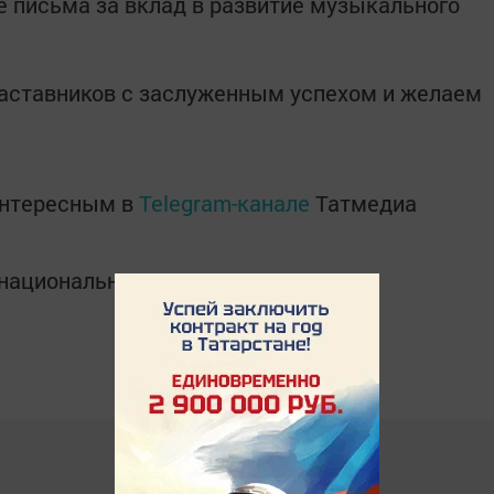
е письма за вклад в развитие музыкального
наставников с заслуженным успехом и желаем
интересным в
Telegram-канале
Татмедиа
в национальном мессенджере MАХ: