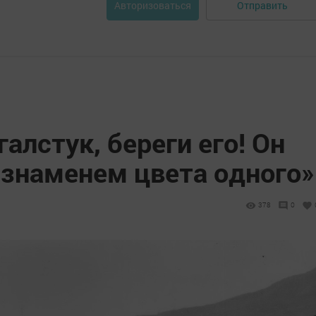
Отправить
Авторизоваться
алстук, береги его! Он
 знаменем цвета одного»
378
0