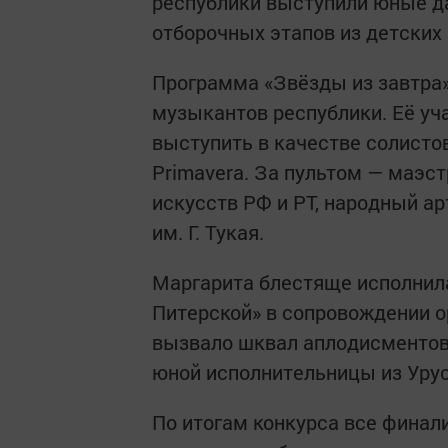
республики выступили юные да
отборочных этапов из детских
Программа «Звёзды из завтра
музыкантов республики. Её у
выступить в качестве солисто
Primavera. За пультом — маэс
искусств РФ и РТ, народный ар
им. Г. Тукая.
Маргарита блестяще исполнил
Питерской» в сопровождении о
вызвало шквал аплодисментов 
юной исполнительницы из Урус
По итогам конкурса все финал