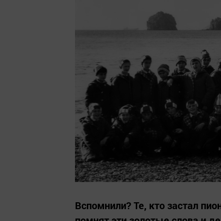
Вспомнили? Те, кто застал пио
помнят эти золотые слова и де