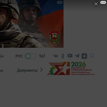
6+
РУС
ТАТ
ты
Документы
Патриотизм
Антитерро