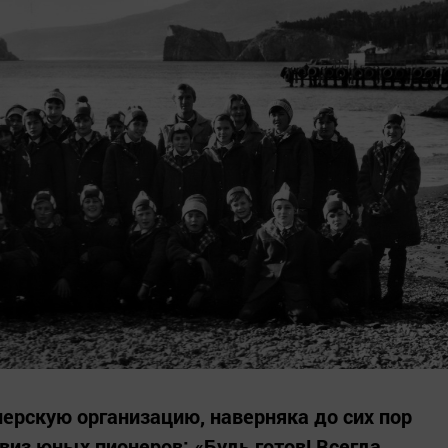
нерскую организацию, наверняка до сих пор
виз юных пионеров: «Будь готов! Всегда