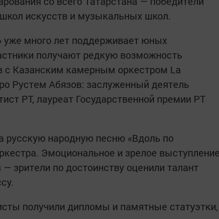
рования со всего Татарстана — победители
 школ искусств и музыкальных школ.
» уже много лет поддерживает юных
частники получают редкую возможность
в с Казанским камерным оркестром La
тро Рустем Абязов: заслуженный деятель
тист РТ, лауреат Государственной премии РТ
а русскую народную песню «Вдоль по
ркестра. Эмоциональное и зрелое выступлени
— зрители по достоинству оценили талант
су.
исты получили дипломы и памятные статуэтки,