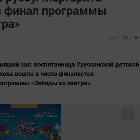
в финал программы
тра»
277
0
оривший зал: воспитанница Уруссинской детской
хова вошла в число финалистов
рограммы «Звёзды из завтра».