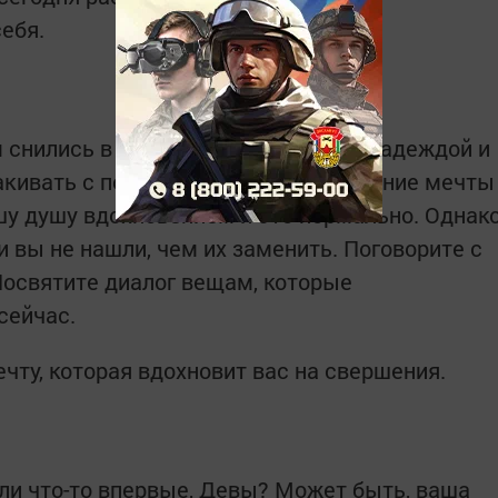
ебя.
м снились в юности. Они наполняли надеждой и
кивать с постели, не так ли? Тогдашние мечты
шу душу вдохновением и это нормально. Однак
и вы не нашли, чем их заменить. Поговорите с
 Посвятите диалог вещам, которые
сейчас.
чту, которая вдохновит вас на свершения.
али что-то впервые, Девы? Может быть, ваша