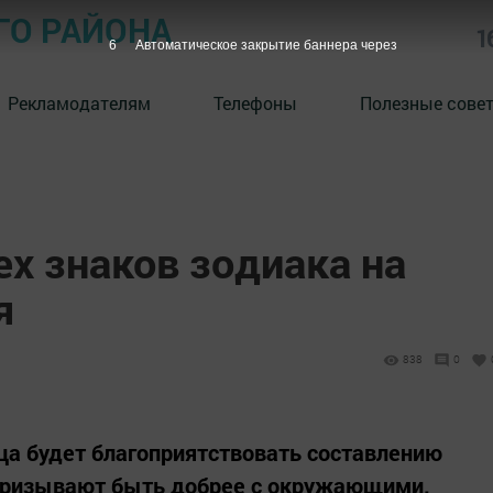
ГО РАЙОНА
1
5
Автоматическое закрытие баннера через
Рекламодателям
Телефоны
Полезные сове
ех знаков зодиака на
я
838
0
ца будет благоприятствовать составлению
призывают быть добрее с окружающими.