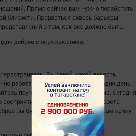
ошений. Прямо сейчас вам нужно поработать
ой близости. Прорваться сквозь барьеры
представлений о том, как все должно быть.
одня добрее с окружающими.
 перестраивать. Вы такой, какой вы есть.
но работать над собой хотя бы на один день.
йтесь поучить от жизни удовольствие. Сегодня
о восприятие внешнего мира – это просто
брее вы будете к себе, тем добрее вам начнут
сегодня работы над собой, лучше