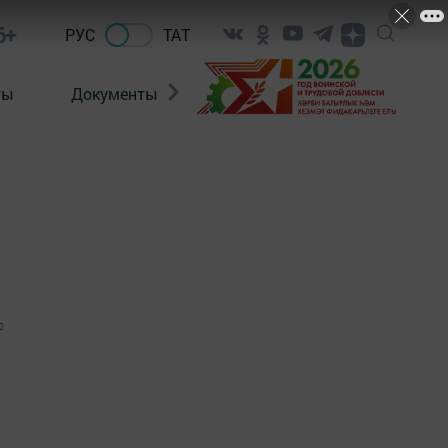
6+
РУС
ТАТ
ты
Документы
Патриотизм
Антитерро
0