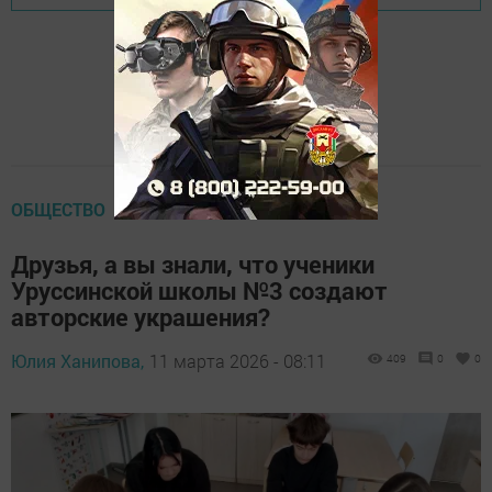
ОБЩЕСТВО
Друзья, а вы знали, что ученики
Уруссинской школы №3 создают
авторские украшения?
Юлия Ханипова,
11 марта 2026 - 08:11
409
0
0