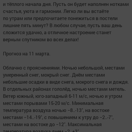
и тёплого начала дня. Пусть он будет наполнен нотками
счастья, уюта и гармонии. Легко ли вы встаёте
по утрам или предпочитаете понежиться в постели
лишние пять минут? В любом случае, пусть ваш день
сложится удачно, а отличное настроение станет
верным спутником во всех делах!
Прогноз на 11 марта.
Облачно с прояснениями. Ночью небольшой, местами
умеренный снег, мокрый снег. Днём местами
небольшие осадки в виде снега, мокрого снега и дождя.
В отдельных районах гололёд, ночью местами метель.
Ветер южный, юго-западный 6-11 м/с, ночью и утром
местами порывами 15-20 м/с. Минимальная
температура воздуха ночью −8..-13˚, на востоке
местами −14..-19˚, с повышением к утру до −2..-7˚,
местами на востоке до −12˚. Максимальная
температура воздуха днем −2..+3˚.