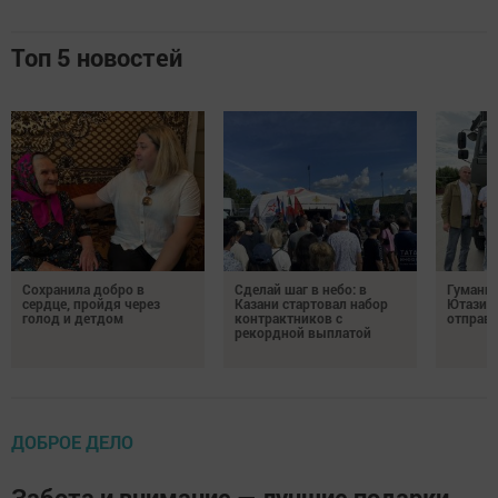
Топ 5 новостей
Сохранила добро в
Сделай шаг в небо: в
Гуманит
сердце, пройдя через
Казани стартовал набор
Ютазинс
голод и детдом
контрактников с
отправи
рекордной выплатой
ДОБРОЕ ДЕЛО
Забота и внимание — лучшие подарки