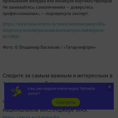
промывание желудка или инъекция кортикостероидов.
Не занимайтесь самолечением — доверьтесь
профессионалам», — подчеркнула эксперт.
https://www.tatar-inform.ru/news/veterinar-perecislila-
simptomy-otravleniya-kosek-komnatnymi-rasteniyami-
6019805
Фото: © Владимир Васильев / «Татар-информ»
Следите за самым важным и интересным в
Telegram-канале
Татмедиа
А вы уже видели новое видео Tatmedia
Junior?
Читайте новости Татарстана в
Cмотреть
национальном мессенджере MАХ:
https://max.ru/tatmedia