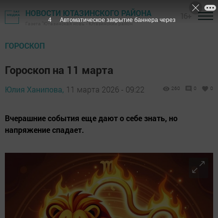
НОВОСТИ ЮТАЗИНСКОГО РАЙОНА
16+
3
Автоматическое закрытие баннера через
Газета "Ютазинская новь" - Ютазинский район
ГОРОСКОП
Гороскоп на 11 марта
Юлия Ханипова,
11 марта 2026 - 09:22
260
0
0
Вчерашние события еще дают о себе знать, но
напряжение спадает.