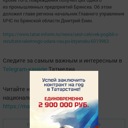
из промышленных предприятий Брянска. Об этом
доложил главе региона начальник Главного управления
МЧС по Брянской области Дмитрий Енин.
https://www.tatar-inform.ru/news/sest-celovek-pogibli-v-
rezultate-raketnogo-udara-vsu-po-bryansku-6019963
Следите за самым важным и интересным в
Telegram-канале
Татмедиа
Читайте новости Татарстана в
национальном мессенджере MАХ:
https://max.ru/tatmedia
Перейти на страницу новости